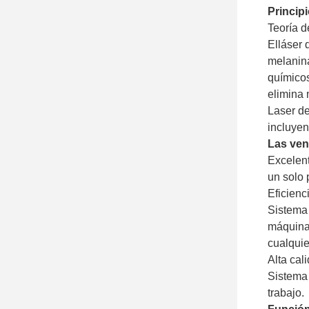
Principi
Teoría d
El
láser
melanin
químicos
elimina 
Laser d
incluyen
Las ven
Excelent
un solo 
Eficienc
Sistema 
máquina
cualquie
Alta cal
Sistema 
trabajo.