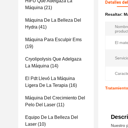
HIFU Que Adelgaza La
Detalles de
Máquina
(21)
Resaltar:
Má
Máquina De La Belleza Del
Nombre
Hydra
(41)
produc
Máquina Para Esculpir Ems
El mate
(19)
Servici
Cryolipolysis Que Adelgaza
La Máquina
(14)
Caracte
El Pdt Llevó La Máquina
Ligera De La Terapia
(16)
Tratamient
Máquina Del Crecimiento Del
Pelo Del Laser
(11)
Descri
Equipo De La Belleza Del
Laser
(10)
Nuestro p