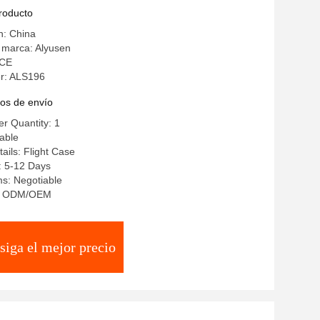
ndos
producto
n: China
 marca: Alyusen
 CE
r: ALS196
os de envío
r Quantity: 1
iable
ails: Flight Case
: 5-12 Days
s: Negotiable
ty: ODM/OEM
siga el mejor precio