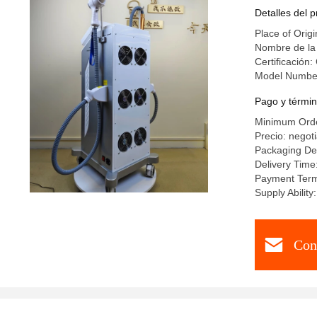
picosegu
Detalles del 
Place of Origi
Nombre de la
Certificación:
Model Numbe
Pago y términ
Minimum Orde
Precio: negot
Packaging Det
Delivery Time
Payment Term
Supply Abili
Con