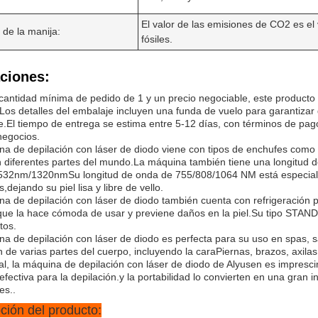
El valor de las emisiones de CO2 es el
 de la manija:
fósiles.
ciones:
antidad mínima de pedido de 1 y un precio negociable, este producto 
Los detalles del embalaje incluyen una funda de vuelo para garantizar
e.El tiempo de entrega se estima entre 5-12 días, con términos de pago
negocios.
a de depilación con láser de diodo viene con tipos de enchufes como CN
 diferentes partes del mundo.La máquina también tiene una longitud 
32nm/1320nmSu longitud de onda de 755/808/1064 NM está especialmen
s,dejando su piel lisa y libre de vello.
a de depilación con láser de diodo también cuenta con refrigeración por
que la hace cómoda de usar y previene daños en la piel.Su tipo STAND
tos.
a de depilación con láser de diodo es perfecta para su uso en spas, s
n de varias partes del cuerpo, incluyendo la caraPiernas, brazos, axilas,
l, la máquina de depilación con láser de diodo de Alyusen es impresc
efectiva para la depilación.y la portabilidad lo convierten en una gra
es..
ción del producto: