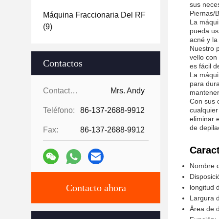
sus neces
Piernas/B
Máquina Fraccionaria Del RF
La máquin
(9)
pueda usa
acné y la
Nuestro p
vello con
Contactos
es fácil 
La máquin
para dura
Contactos:
Mrs. Andy
mantener
Con sus c
Teléfono:
86-137-2688-9912
cualquier
eliminar 
de depila
Fax:
86-137-2688-9912
Caract
Nombre de
Disposici
Contacto ahora
longitud
Largura 
Área de d