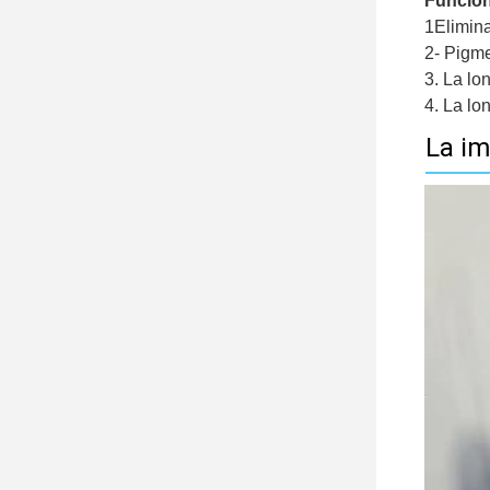
Función
1Elimina
2- Pigme
3. La lo
4. La lo
La im