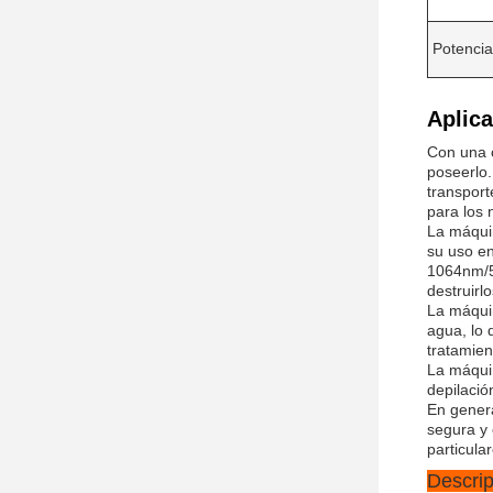
Potencia
Aplica
Con una c
poseerlo.
transport
para los 
La máquin
su uso en
1064nm/5
destruirlo
La máquin
agua, lo 
tratamien
La máquin
depilació
En genera
segura y 
particular
Descrip