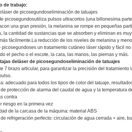
o de trabajo:
e
láser de picosegundos
eliminación de tatuajes
 de picosegundos
utiliza pulsos ultracortos (una billonesima par
a
con una gran presión, la melanina se rompe en pequeñas partí
, la cantidad de sustancias que se absorben y eliminan es muy
más fácilmente.
La reducción de los niveles de melanina y meno
e picosegundos
es un tratamiento cutáneo láser rápido y fácil no
do el pecho o el escote, la cara, las manos, las piernas y más.
tajas de
láser de picosegundos
eliminación de tatuajes
e 7 brazo articular, para garantizar la precisión del tratamiento 
pulso.
ia: adecuado para todos los tipos de color del tatuaje, resultados
de protección de alarma del caudal de agua y la temperatura de
s contra
r riesgo en la primera vez
idad de la carcasa de la máquina: material ABS
de refrigeración perfecto: circulación de agua cerrada + aire,