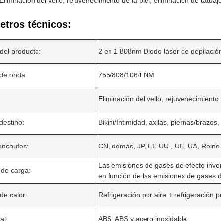
Eliminación del vello, rejuvenecimiento de la piel, eliminación de tatuaj
etros técnicos:
del producto:
2 en 1 808nm Diodo láser de depilaci
 de onda:
755/808/1064 NM
Eliminación del vello, rejuvenecimiento d
destino:
Bikini/Intimidad, axilas, piernas/brazo
enchufes:
CN, demás, JP, EE.UU., UE, UA, Reino 
Las emisiones de gases de efecto inv
 de carga:
en función de las emisiones de gases 
de calor:
Refrigeración por aire + refrigeración 
al:
ABS, ABS y acero inoxidable