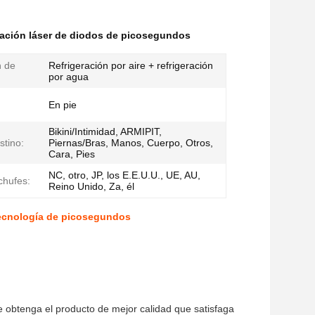
ación láser de diodos de picosegundos
n de
Refrigeración por aire + refrigeración
por agua
En pie
Bikini/Intimidad, ARMIPIT,
stino:
Piernas/Bras, Manos, Cuerpo, Otros,
Cara, Pies
NC, otro, JP, los E.E.U.U., UE, AU,
chufes:
Reino Unido, Za, él
tecnología de picosegundos
 obtenga el producto de mejor calidad que satisfaga