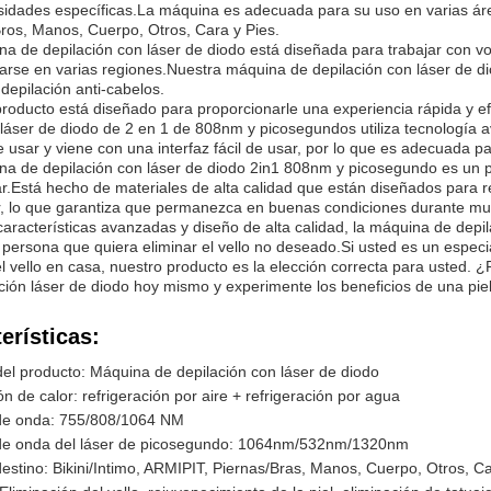
idades específicas.La máquina es adecuada para su uso en varias área
ros, Manos, Cuerpo, Otros, Cara y Pies.
a de depilación con láser de diodo está diseñada para trabajar con v
rse en varias regiones.Nuestra máquina de depilación con láser de di
 depilación anti-cabelos.
roducto está diseñado para proporcionarle una experiencia rápida y e
 láser de diodo de 2 en 1 de 808nm y picosegundos utiliza tecnología a
de usar y viene con una interfaz fácil de usar, por lo que es adecuada pa
a de depilación con láser de diodo 2in1 808nm y picosegundo es un p
r.Está hecho de materiales de alta calidad que están diseñados para re
, lo que garantiza que permanezca en buenas condiciones durante m
aracterísticas avanzadas y diseño de alta calidad, la máquina de depil
 persona que quiera eliminar el vello no deseado.Si usted es un especi
el vello en casa, nuestro producto es la elección correcta para usted
ción láser de diodo hoy mismo y experimente los beneficios de una piel
erísticas:
l producto: Máquina de depilación con láser de diodo
ón de calor: refrigeración por aire + refrigeración por agua
 de onda: 755/808/1064 NM
de onda del láser de picosegundo: 1064nm/532nm/1320nm
estino: Bikini/Intimo, ARMIPIT, Piernas/Bras, Manos, Cuerpo, Otros, Ca