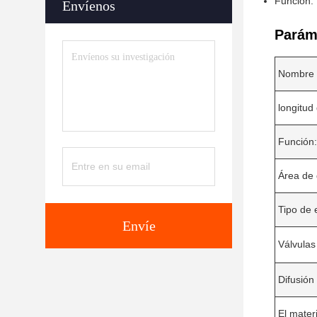
Función: 
Envíenos
Parám
Nombre 
longitud
Función:
Área de 
Tipo de 
Envíe
Válvulas
Difusión 
El materi