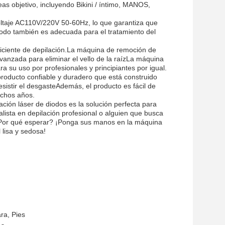
s objetivo, incluyendo Bikini / íntimo, MANOS,
oltaje AC110V/220V 50-60Hz, lo que garantiza que
odo también es adecuada para el tratamiento del
ficiente de depilación.La máquina de remoción de
vanzada para eliminar el vello de la raízLa máquina
ra su uso por profesionales y principiantes por igual.
roducto confiable y duradero que está construido
sistir el desgasteAdemás, el producto es fácil de
uchos años.
ación láser de diodos es la solución perfecta para
alista en depilación profesional o alguien que busca
. ¿Por qué esperar? ¡Ponga sus manos en la máquina
 lisa y sedosa!
ra, Pies