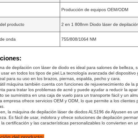
Producción de equipos OEM/ODM
del producto
2 en 1 808nm Diodo láser de depilaci
 de onda
755/808/1064 NM
ciones:
PRESENTACIóN
a de depilación con láser de diodo es ideal para salones de belleza, s
usar en todos los tipos de piel.La tecnología avanzada del dispositivo g
eal para su uso en los brazos, piernas, espalda, pecho y cara.
átil máquina también cuenta con funciones de rejuvenecimiento de la pi
ta para tratar los problemas de acné y puede ayudar a reducir la apari
to se suministra en una caja de vuelo para un transporte fácil y un a
a empresa ofrece servicios OEM y ODM, lo que permite a los clientes 
as.
n, la máquina de depilación láser de diodos ALS196 de Alyusen es una
leza. Es fácil de usar, indolora y ofrece soluciones de depilación perma
 la certificación y las características personalizables lo convierten en 
ción del producto: