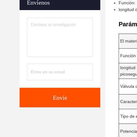
Envíenos
Función: 
longitud
Parám
El materi
Función
longitud
picoseg
Válvula 
Envíe
Caracter
Tipo de 
Potenci