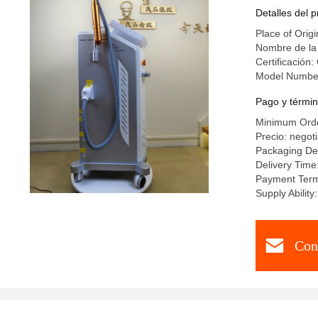
Detalles del 
Place of Origi
Nombre de la
Certificación:
Model Numbe
Pago y términ
Minimum Orde
Precio: negot
Packaging Det
Delivery Time
Payment Term
Supply Abili
Con