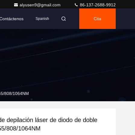
alyusen9@gmail.com
86-137-2688-9912
Contáctenos
Cita
Spanish
 755/808/1064NM
e depilación láser de diodo de doble
755/808/1064NM