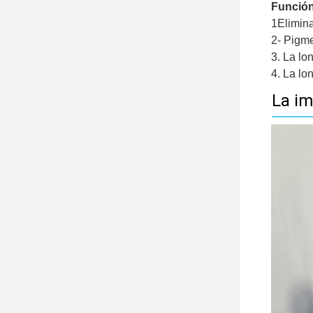
Función
1Elimina
2- Pigme
3. La lo
4. La lo
La im