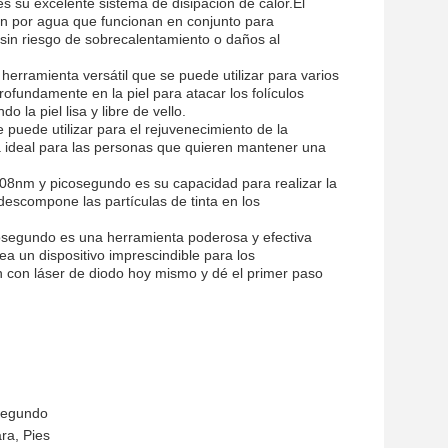
es su excelente sistema de disipación de calor.El
ción por agua que funcionan en conjunto para
sin riesgo de sobrecalentamiento o daños al
erramienta versátil que se puede utilizar para varios
fundamente en la piel para atacar los folículos
 la piel lisa y libre de vello.
puede utilizar para el rejuvenecimiento de la
ta ideal para las personas que quieren mantener una
 808nm y picosegundo es su capacidad para realizar la
 descompone las partículas de tinta en los
cosegundo es una herramienta poderosa y efectiva
ea un dispositivo imprescindible para los
ón con láser de diodo hoy mismo y dé el primer paso
osegundo
ra, Pies