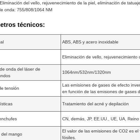
Eliminación del vello, rejuvenecimiento de la piel, eliminación de tatuaj
 de onda: 755/808/1064 NM
etros técnicos:
al
ABS, ABS y acero inoxidable
Eliminación de vello, rejuvenecimiento d
 de onda del láser de
1064nm/532nm/1320nm
undos
Deja un mensaje
Las emisiones de gases de efecto inv
de tensión
¡Te llamaremos pronto!
en función de las emisiones de gases 
ísticas
Tratamiento del acné y depilación
enchufes
CN, demás, JP, EE.UU., UE, UA, Reino 
El valor de las emisiones de CO2 es el
a del mango
fósiles.