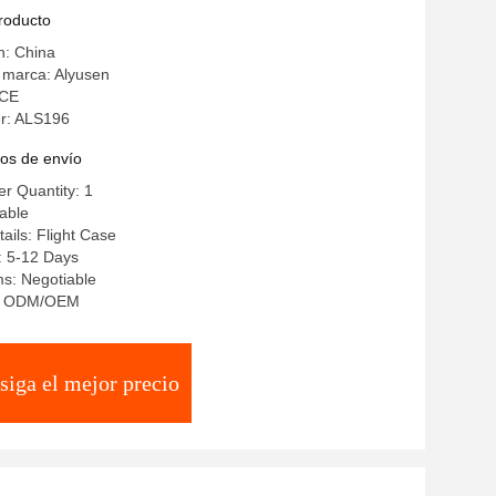
producto
n: China
 marca: Alyusen
 CE
r: ALS196
os de envío
r Quantity: 1
iable
ails: Flight Case
: 5-12 Days
s: Negotiable
ty: ODM/OEM
siga el mejor precio