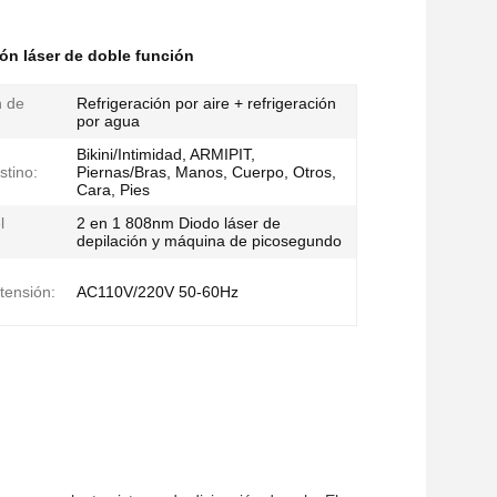
ón láser de doble función
n de
Refrigeración por aire + refrigeración
por agua
Bikini/Intimidad, ARMIPIT,
stino:
Piernas/Bras, Manos, Cuerpo, Otros,
Cara, Pies
l
2 en 1 808nm Diodo láser de
depilación y máquina de picosegundo
tensión:
AC110V/220V 50-60Hz