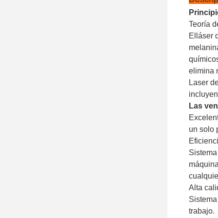
Principi
Teoría d
El
láser
melanin
químicos
elimina 
Laser d
incluyen
Las ven
Excelent
un solo 
Eficienc
Sistema 
máquina
cualquie
Alta cal
Sistema 
trabajo.