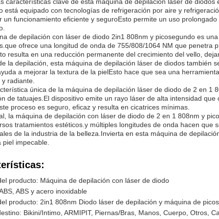
s características clave de esta máquina de depilación láser de diodos 
vo está equipado con tecnologías de refrigeración por aire y refrigera
r un funcionamiento eficiente y seguroEsto permite un uso prolongado 
o.
a de depilación con láser de diodo 2in1 808nm y picosegundo es una h
s.que ofrece una longitud de onda de 755/808/1064 NM que penetra pro
to resulta en una reducción permanente del crecimiento del vello, dejando
 la depilación, esta máquina de depilación láser de diodos también se 
ayuda a mejorar la textura de la pielEsto hace que sea una herramien
 y radiante.
cterística única de la máquina de depilación láser de diodo de 2 en 1
ón de tatuajes.El dispositivo emite un rayo láser de alta intensidad que
ste proceso es seguro, eficaz y resulta en cicatrices mínimas.
l, la máquina de depilación con láser de diodo de 2 en 1 808nm y pi
rsos tratamientos estéticos.y múltiples longitudes de onda hacen que s
ales de la industria de la belleza.Invierta en esta máquina de depilaci
 piel impecable.
erísticas:
l producto: Máquina de depilación con láser de diodo
 ABS, ABS y acero inoxidable
el producto: 2in1 808nm Diodo láser de depilación y máquina de pic
estino: Bikini/Intimo, ARMIPIT, Piernas/Bras, Manos, Cuerpo, Otros, Ca