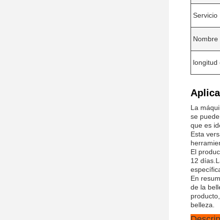
Servicio
Nombre 
longitud
Aplica
La máquin
se puede 
que es id
Esta vers
herramien
El produc
12 días.L
específic
En resume
de la bel
producto,
belleza.
Descrip