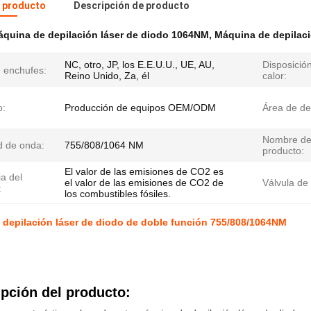
l producto
Descripción de producto
quina de depilación láser de diodo 1064NM
,
Máquina de depilaci
NC, otro, JP, los E.E.U.U., UE, AU,
Disposició
e enchufes:
Reino Unido, Za, él
calor:
o:
Producción de equipos OEM/ODM
Área de de
Nombre de
d de onda:
755/808/1064 NM
producto:
El valor de las emisiones de CO2 es
a del
el valor de las emisiones de CO2 de
Válvula de 
:
los combustibles fósiles.
depilación láser de diodo de doble función 755/808/1064NM
pción del producto: