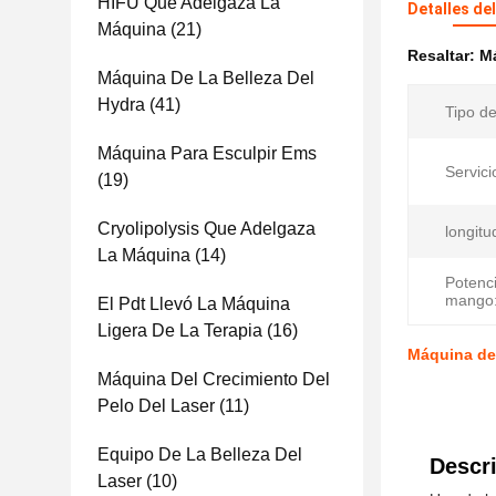
HIFU Que Adelgaza La
Detalles de
Máquina
(21)
Resaltar:
Má
Máquina De La Belleza Del
Hydra
(41)
Tipo d
Máquina Para Esculpir Ems
Servici
(19)
Cryolipolysis Que Adelgaza
longitu
La Máquina
(14)
Potenci
mango
El Pdt Llevó La Máquina
Ligera De La Terapia
(16)
Máquina de 
Máquina Del Crecimiento Del
Pelo Del Laser
(11)
Equipo De La Belleza Del
Descri
Laser
(10)