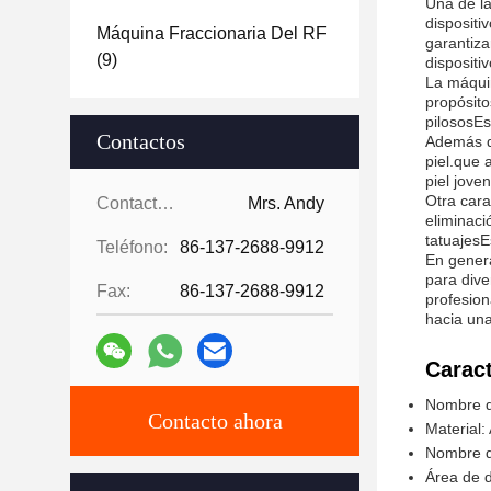
Una de la
dispositi
Máquina Fraccionaria Del RF
garantiza
(9)
dispositiv
La máquin
propósito
pilososEs
Contactos
Además de
piel.que 
piel joven
Otra cara
Contactos:
Mrs. Andy
eliminaci
tatuajesE
Teléfono:
86-137-2688-9912
En genera
para dive
Fax:
86-137-2688-9912
profesion
hacia una
Caract
Nombre de
Contacto ahora
Material:
Nombre d
Área de d