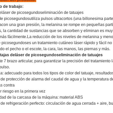
o de trabajo:
e
láser de picosegundos
eliminación de tatuajes
 de picosegundos
utiliza pulsos ultracortos (una billonesima par
a
con una gran presión, la melanina se rompe en pequeñas partí
, la cantidad de sustancias que se absorben y eliminan es muy
más fácilmente.
La reducción de los niveles de melanina y meno
e picosegundos
es un tratamiento cutáneo láser rápido y fácil no
do el pecho o el escote, la cara, las manos, las piernas y más.
tajas de
láser de picosegundos
eliminación de tatuajes
e 7 brazo articular, para garantizar la precisión del tratamiento 
pulso.
ia: adecuado para todos los tipos de color del tatuaje, resultados
de protección de alarma del caudal de agua y la temperatura de
s contra
r riesgo en la primera vez
idad de la carcasa de la máquina: material ABS
de refrigeración perfecto: circulación de agua cerrada + aire,