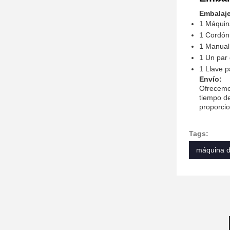
Embalaje
1 Máquina
1 Cordón
1 Manual 
1 Un par 
1 Llave p
Envío:
Ofrecemos
tiempo de
proporcio
Tags:
máquina de