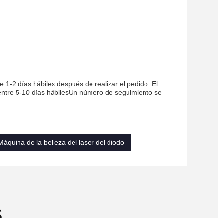
 1-2 días hábiles después de realizar el pedido. El
 entre 5-10 días hábilesUn número de seguimiento se
Máquina de la belleza del laser del diodo
s