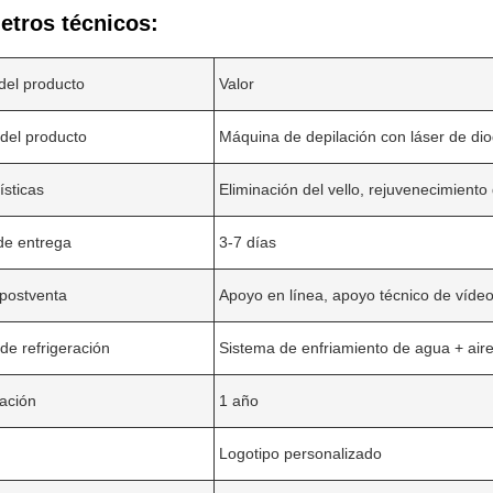
etros técnicos:
 del producto
Valor
del producto
Máquina de depilación con láser de di
ísticas
Eliminación del vello, rejuvenecimiento 
de entrega
3-7 días
Deja un mensaje
 postventa
Apoyo en línea, apoyo técnico de víde
¡Te llamaremos pronto!
de refrigeración
Sistema de enfriamiento de agua + air
ación
1 año
Logotipo personalizado