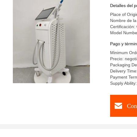
3000W
Detalles del 
Place of Origi
Nombre de la
Certificación:
Model Numbe
Pago y términ
Minimum Orde
Precio: negot
Packaging Det
Delivery Time
Payment Term
Supply Abili
Con