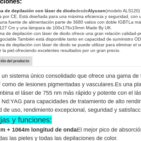
ciones:
a de depilación con láser de diodo
desde
Alyusen
(modelo ALS120) 
da por CE. Está diseñada para una máxima eficiencia y seguridad, co
una fuente de alimentación parte de 3680 vatios con doble IGBTLa má
127 Cm y una lámpara de 100x176x10mm Made By UK.
a de depilación con láser de diodo ofrece una gran relación calidad-
egociable.También está disponible tanto en capacidad de suministro O
a de depilación con láser de diodo se puede utilizar para eliminar el vel
 la piel.ofreciendo excelentes resultados por un gran precio.
PRESENTACIóN
ión del producto
 un sistema único consolidado que ofrece una gama de t
sí como de lesiones pigmentadas y vasculares.Es una pla
bina el láser de 755 nm más rápido y potente con el l
r Nd:YAG para capacidades de tratamiento de alto rendim
ad de uso, rendimiento excepcional, seguridad y satisfacc
jas y funciones:
m + 1064m longitud de onda
El mejor pico de absorció
das las pieles y todas las depilaciones de color
.