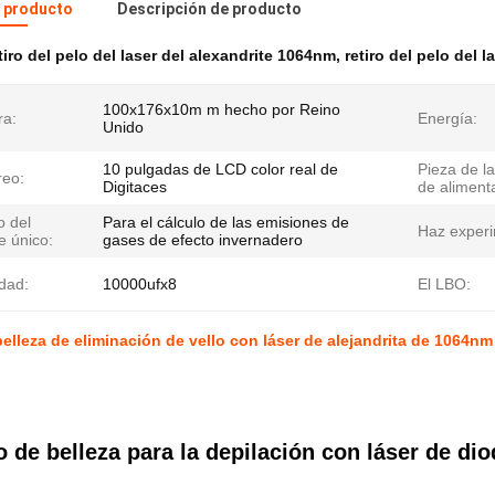
l producto
Descripción de producto
tiro del pelo del laser del alexandrite 1064nm
,
retiro del pelo del 
100x176x10m m hecho por Reino
a:
Energía:
Unido
10 pulgadas de LCD color real de
Pieza de la
reo:
Digitaces
de aliment
 del
Para el cálculo de las emisiones de
Haz experi
e único:
gases de efecto invernadero
dad:
10000ufx8
El LBO:
elleza de eliminación de vello con láser de alejandrita de 1064nm
 de belleza para la depilación con láser de dio