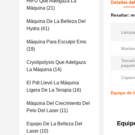
HIFU Que Adelgaza La
Detalles de
Máquina
(21)
Resaltar:
re
Máquina De La Belleza Del
Hydra
(41)
Lámpar
Máquina Para Esculpir Ems
Monito
(19)
Tamaño
Cryolipolysis Que Adelgaza
paquet
La Máquina
(14)
Capaci
El Pdt Llevó La Máquina
Ligera De La Terapia
(16)
Equipo de b
Máquina Del Crecimiento Del
Pelo Del Laser
(11)
Equipo
Equipo De La Belleza Del
Laser
(10)