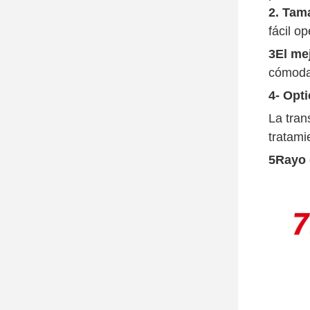
2. Tam
fácil o
3El me
cómoda 
4- Opt
La tran
tratami
5Rayo d