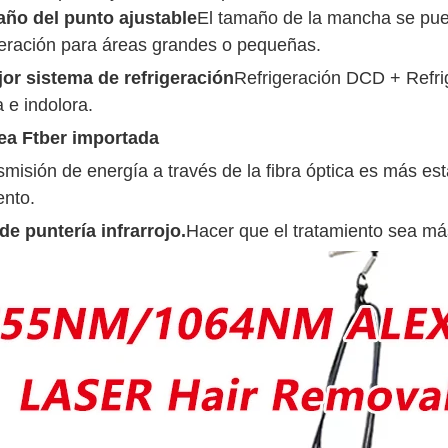
año del punto ajustable
El tamaño de la mancha se pue
peración para áreas grandes o pequeñas.
jor sistema de refrigeración
Refrigeración DCD + Refrig
e indolora.
iea Ftber importada
smisión de energía a través de la fibra óptica es más es
ento.
e puntería infrarrojo.
Hacer que el tratamiento sea má