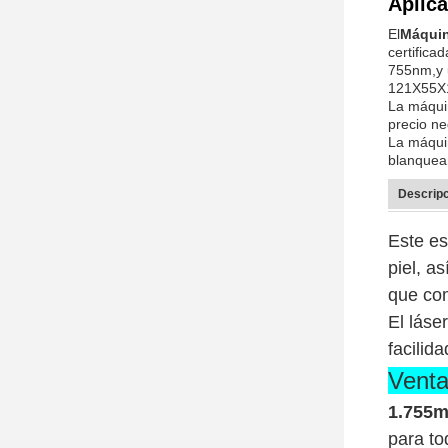
Aplica
El
Máquin
certifica
755nm,y 
121X55X
La máquin
precio n
La máquin
blanquear
Descripc
Este es
piel, a
que com
El láse
facilid
Venta
1.755m
para to