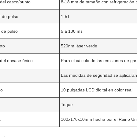
del casco/punto
8-18 mm de tamaño con refrigeración po
 de pulso
1-5T
o de pulso
5 a 100 ms
oto
520nm láser verde
del envase único
Para el cálculo de las emisiones de ga
Las medidas de seguridad se aplicarán 
Deja un mensaje
¡Te llamaremos pronto!
eo
10 pulgadas LCD digital en color real
Toque
a
100x176x10mm hecha por el Reino Un