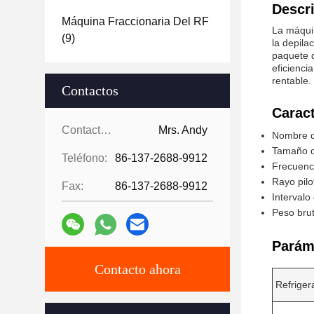
Descri
Máquina Fraccionaria Del RF
La máquin
(9)
la depila
paquete 
eficienci
rentable.
Contactos
Caract
Contactos:
Mrs. Andy
Nombre de
Tamaño d
Teléfono:
86-137-2688-9912
Frecuenci
Rayo pilo
Fax:
86-137-2688-9912
Intervalo
Peso brut
Parám
Contacto ahora
Refrigera