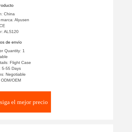
producto
n: China
 marca: Alyusen
 CE
r: ALS120
os de envío
r Quantity: 1
iable
ails: Flight Case
: 5-55 Days
s: Negotiable
ty: ODM/OEM
siga el mejor precio