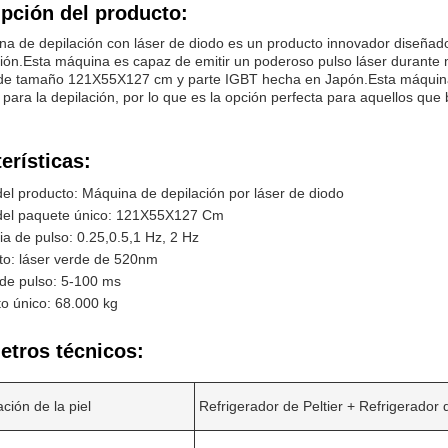
pción del producto:
a de depilación con láser de diodo es un producto innovador diseñado
ción.Esta máquina es capaz de emitir un poderoso pulso láser durant
de tamaño 121X55X127 cm y parte IGBT hecha en Japón.Esta máquina 
a para la depilación, por lo que es la opción perfecta para aquellos que
erísticas:
l producto: Máquina de depilación por láser de diodo
el paquete único: 121X55X127 Cm
a de pulso: 0.25,0.5,1 Hz, 2 Hz
to: láser verde de 520nm
 de pulso: 5-100 ms
o único: 68.000 kg
etros técnicos:
ción de la piel
Refrigerador de Peltier + Refrigerador d