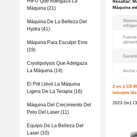
HIFU Que Adelgaza La
Resaltar:
Má
Máquina méd
Máquina
(21)
Sistem
Máquina De La Belleza Del
refrige
Hydra
(41)
Fuente
aliment
Máquina Para Esculpir Ems
(19)
Garanti
Cryolipolysis Que Adelgaza
La Máquina
(14)
Ancho d
El Pdt Llevó La Máquina
2 en 1 CE 
Ligera De La Terapia
(16)
tatuajes lás
2023 2in1 C
Máquina Del Crecimiento Del
Pelo Del Laser
(11)
Equipo De La Belleza Del
Laser
(10)