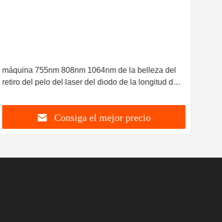
Víd
máquina 755nm 808nm 1064nm de la belleza del
equi
retiro del pelo del laser del diodo de la longitud de
IPL 
onda del triple 1200w/1600w
las
Consiga el mejor precio