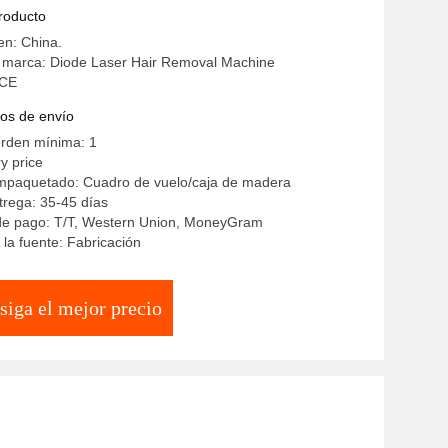
édica de remoción de tatuajes láser
producto
en: China.
 marca: Diode Laser Hair Removal Machine
 CE
os de envío
orden mínima: 1
y price
empaquetado: Cuadro de vuelo/caja de madera
rega: 35-45 días
de pago: T/T, Western Union, MoneyGram
la fuente: Fabricación
siga el mejor precio