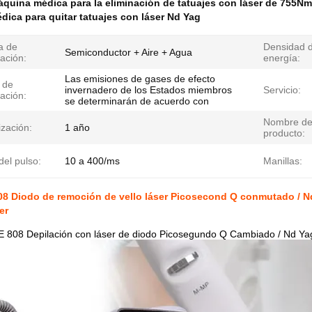
quina médica para la eliminación de tatuajes con láser de 755Nm
ica para quitar tatuajes con láser Nd Yag
a de
Densidad 
Semiconductor + Aire + Agua
ración:
energía:
Las emisiones de gases de efecto
 de
invernadero de los Estados miembros
Servicio:
ación:
se determinarán de acuerdo con
Nombre de
zación:
1 año
producto:
el pulso:
10 a 400/ms
Manillas:
808 Diodo de remoción de vello láser Picosecond Q conmutado / 
er
E 808 Depilación con láser de diodo Picosegundo Q Cambiado / Nd Ya