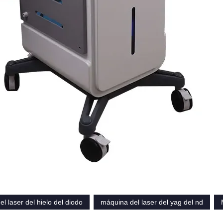
l laser del hielo del diodo
máquina del laser del yag del nd