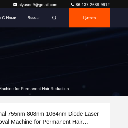
alyusen9@gmail.com
86-137-2688-9912
я С Нами
Цитата
Russian
achine for Permanent Hair Reduction
onal 755nm 808nm 1064nm Diode Laser
val Machine for Permanent Hair