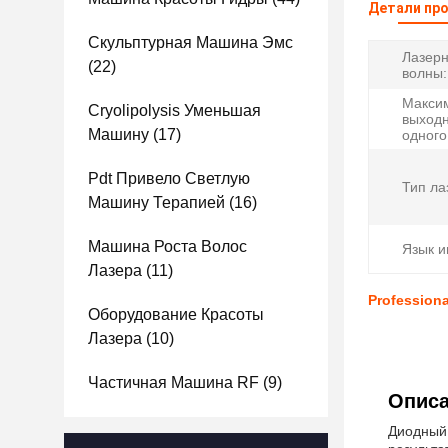
Детали пр
Скульптурная Машина Эмс
Лазерн
(22)
волны:
Макси
Cryolipolysis Уменьшая
выходн
Машину
(17)
одного
Pdt Привело Светлую
Тип ла
Машину Терапией
(16)
Машина Роста Волос
Язык и
Лазера
(11)
Profession
Оборудование Красоты
Лазера
(10)
Частичная Машина RF
(9)
Описа
Диодный 