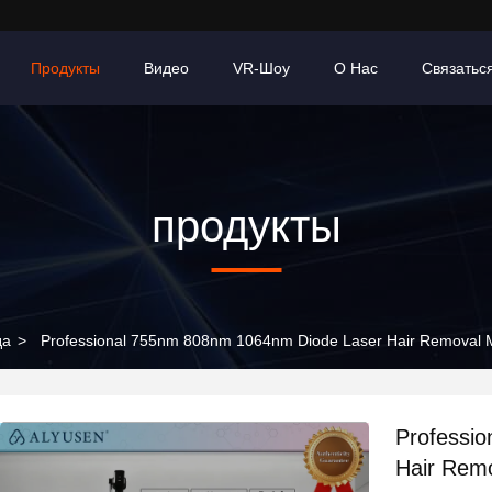
Продукты
Видео
VR-Шоу
О Нас
Связатьс
продукты
да
>
Professional 755nm 808nm 1064nm Diode Laser Hair Removal M
Professi
Hair Remo