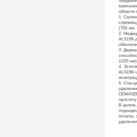
предназн
компонен
области 
1. Салон
стремящи
(755 нм,
2. Медиц
ALS196 д
обеспечи
3. Дерма
способно
1320 нм)
4. Эстет
ALS196 ц
интеграц
5. Спа-ц
удалению
ODM/OEM 
простоту
В целом,
подходящ
оплаты, 
удаления