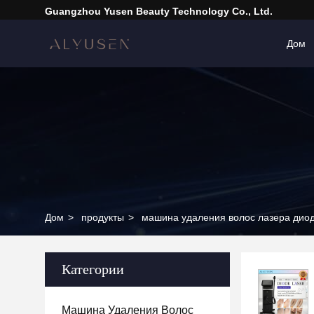
Guangzhou Yusen Beauty Technology Co., Ltd.
Дом
Дом
>
продукты
>
машина удаления волос лазера дио
Категории
Машина Удаления Волос