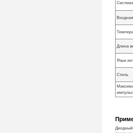
Система
Входна
Темпера
Длина в
Язык ин
Стиль
Максима
импуль
Приме
Диодный 