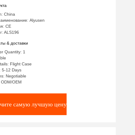
n
кта
n: China
аименование: Alyusen
я: CE
r: ALS196
ты & доставки
r Quantity: 1
ble
ails: Flight Case
: 5-12 Days
s: Negotiable
ty: ODM/OEM
чите самую лучшую цену