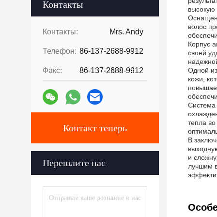
результа
Контакты
высокую 
Оснащенн
волос пр
Контакты:
Mrs. Andy
обеспечи
Корпус а
Телефон:
86-137-2688-9912
своей уд
надежной
Факс:
86-137-2688-9912
Одной из
кожи, ко
повышает
обеспечи
Система 
охлажден
тепла во
Контакт теперь
оптималь
В заключ
выходную
и сложну
Перешлите нас
лучшим в
эффекти
Особе