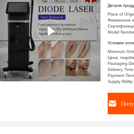
Reductio
Детали проду
Place of Origi
Фирменное н
Сертификаци
Model Numbe
Условия опла
Minimum Orde
Цена: negotia
Packaging Det
Delivery Time
Payment Term
Supply Abili
Полу