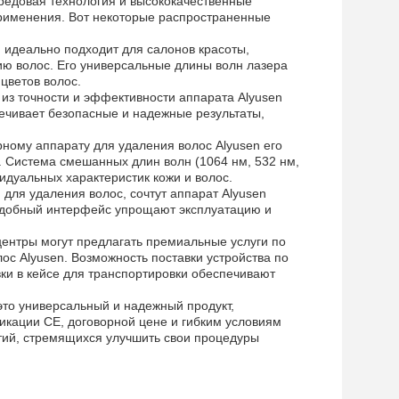
редовая технология и высококачественные
рименения. Вот некоторые распространенные
 идеально подходит для салонов красоты,
ю волос. Его универсальные длины волн лазера
цветов волос.
 из точности и эффективности аппарата Alyusen
ечивает безопасные и надежные результаты,
рному аппарату для удаления волос Alyusen его
 Система смешанных длин волн (1064 нм, 532 нм,
дуальных характеристик кожи и волос.
для удаления волос, сочтут аппарат Alyusen
 удобный интерфейс упрощают эксплуатацию и
центры могут предлагать премиальные услуги по
с Alyusen. Возможность поставки устройства по
ки в кейсе для транспортировки обеспечивают
это универсальный и надежный продукт,
кации CE, договорной цене и гибким условиям
иятий, стремящихся улучшить свои процедуры