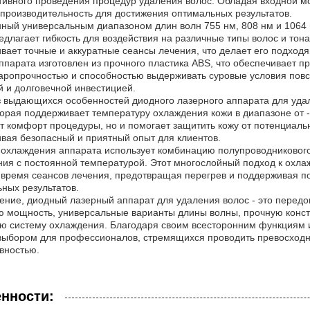
тивного проведения процедур удаления волос. Обладая входной мо
производительность для достижения оптимальных результатов.
ый универсальным диапазоном длин волн 755 нм, 808 нм и 1064 
едлагает гибкость для воздействия на различные типы волос и тон
вает точные и аккуратные сеансы лечения, что делает его подходя
ппарата изготовлен из прочного пластика ABS, что обеспечивает п
аропрочностью и способностью выдерживать суровые условия повс
 и долговечной инвестицией.
 выдающихся особенностей диодного лазерного аппарата для удал
торая поддерживает температуру охлаждения кожи в диапазоне от -
 комфорт процедуры, но и помогает защитить кожу от потенциаль
вая безопасный и приятный опыт для клиентов.
охлаждения аппарата использует комбинацию полупроводникового
ия с постоянной температурой. Этот многослойный подход к охл
 время сеансов лечения, предотвращая перегрев и поддерживая п
ных результатов.
ение, диодный лазерный аппарат для удаления волос - это передо
 мощность, универсальные варианты длины волны, прочную конс
ю систему охлаждения. Благодаря своим всесторонним функциям 
ыбором для профессионалов, стремящихся проводить превосходн
вностью.
нности: