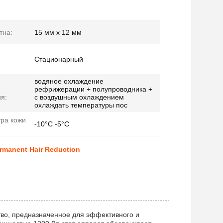
тна:
15 мм х 12 мм
Стационарный
водяное охлаждение
рефрижерации + полупроводника +
я:
с воздушным охлаждением
охлаждать температуры пос
ра кожи
-10°C -5°C
rmanent Hair Reduction
тво, предназначенное для эффективного и