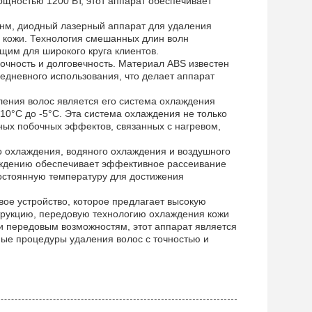
щностью 1200 Вт, этот аппарат обеспечивает
нм, диодный лазерный аппарат для удаления
а кожи. Технология смешанных длин волн
щим для широкого круга клиентов.
рочность и долговечность. Материал ABS известен
едневного использования, что делает аппарат
ения волос является его система охлаждения
10°C до -5°C. Эта система охлаждения не только
ных побочных эффектов, связанных с нагревом,
 охлаждения, водяного охлаждения и воздушного
аждению обеспечивает эффективное рассеивание
остоянную температуру для достижения
вое устройство, которое предлагает высокую
трукцию, передовую технологию охлаждения кожи
и передовым возможностям, этот аппарат является
ые процедуры удаления волос с точностью и