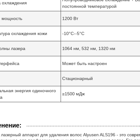
 охлаждения
постоянной температурой
я мощность
1200 Вт
тура охлаждения кожи
-10°C--5°C
олны лазера
1064 нм, 532 нм, 1320 нм
терфейса
Может быть настроен
Стационарный
льная энергия одиночного
≥1500 мДж
са
нение:
лазерный аппарат для удаления волос Alyusen ALS196 - это совре