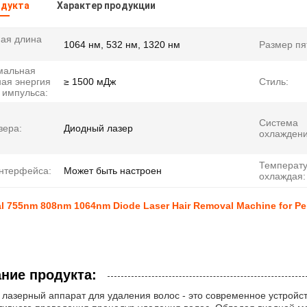
одукта
Характер продукции
ая длина
1064 нм, 532 нм, 1320 нм
Размер пя
мальная
ая энергия
≥ 1500 мДж
Стиль:
 импульса:
Система
зера:
Диодный лазер
охлаждени
Температу
нтерфейса:
Может быть настроен
охлаждая:
al 755nm 808nm 1064nm Diode Laser Hair Removal Machine for Pe
ние продукта:
лазерный аппарат для удаления волос - это современное устройс