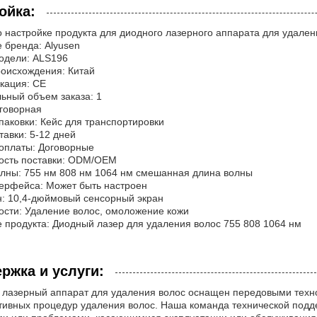
ойка:
о настройке продукта для диодного лазерного аппарата для удален
 бренда: Alyusen
одели: ALS196
оисхождения: Китай
кация: CE
ьный объем заказа: 1
говорная
паковки: Кейс для транспортировки
тавки: 5-12 дней
оплаты: Договорные
ость поставки: ODM/OEM
лны: 755 нм 808 нм 1064 нм смешанная длина волны
ерфейса: Может быть настроен
: 10,4-дюймовый сенсорный экран
сти: Удаление волос, омоложение кожи
 продукта: Диодный лазер для удаления волос 755 808 1064 нм
ржка и услуги:
 лазерный аппарат для удаления волос оснащен передовыми техн
тивных процедур удаления волос. Наша команда технической подд