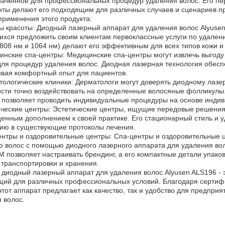
аченное для профессиональных процедур удаления волос. Его пе
ты делают его подходящим для различных случаев и сценариев п
применения этого продукта:
ы красоты: Диодный лазерный аппарат для удаления волос Alyusen
хся предложить своим клиентам первоклассные услуги по удалени
 808 нм и 1064 нм) делают его эффективным для всех типов кожи и 
инские спа-центры: Медицинские спа-центры могут извлечь выгоду
ля процедур удаления волос. Диодная лазерная технология обесп
вая комфортный опыт для пациентов.
тологические клиники: Дерматологи могут доверять диодному лазе
сти точно воздействовать на определенные волосяные фолликулы.
 позволяет проводить индивидуальные процедуры на основе индиви
ические центры: Эстетические центры, ищущие передовые решения 
енным дополнением к своей практике. Его стационарный стиль и
ию в существующие протоколы лечения.
ентры и оздоровительные центры: Спа-центры и оздоровительные 
 волос с помощью диодного лазерного аппарата для удаления воло
позволяет настраивать брендинг, а его компактные детали упаков
 транспортировки и хранения.
 диодный лазерный аппарат для удаления волос Alyusen ALS196 - 
ий для различных профессиональных условий. Благодаря сертифи
этот аппарат предлагает как качество, так и удобство для предпр
 волос.