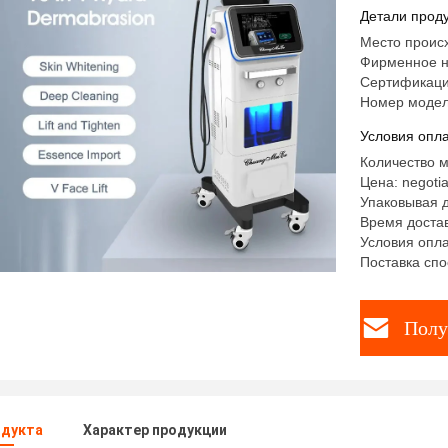
черных г
Детали проду
и отбели
Место проис
Фирменное 
Сертификаци
Номер модел
Условия опла
Количество м
Цена: negotia
Упаковывая 
Время достав
Условия опл
Поставка сп
Полу
одукта
Характер продукции