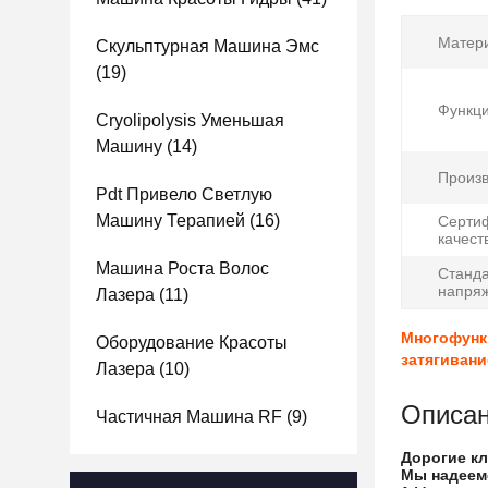
Матер
Скульптурная Машина Эмс
(19)
Функци
Cryolipolysis Уменьшая
Машину
(14)
Произв
Pdt Привело Светлую
Машину Терапией
(16)
Серти
качест
Машина Роста Волос
Станд
напря
Лазера
(11)
Многофунк
Оборудование Красоты
затягивани
Лазера
(10)
Описа
Частичная Машина RF
(9)
Дорогие кл
Мы надеемс