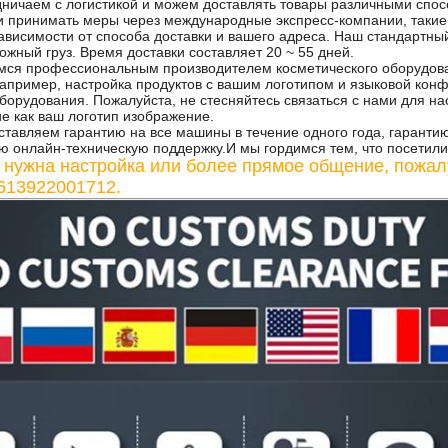
ничаем с логистикой и можем доставлять товары различными спо
 принимать меры через международные экспресс-компании, такие к
зависимости от способа доставки и вашего адреса. Наш стандартны
жный груз. Время доставки составляет 20 ~ 55 дней.
ся профессиональным производителем косметического оборудова
например, настройка продуктов с вашим логотипом и языковой кон
борудования. Пожалуйста, не стесняйтесь связаться с нами для на
е как ваш логотип изображение.
тавляем гарантию на все машины в течение одного года, гарантию 
ю онлайн-техническую поддержку.И мы гордимся тем, что посетили
 нужна настройка или более прямое общение, пожалу
8613922001712.