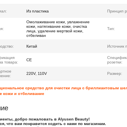
иал:
Из пластика
Принцип р
Омолаживание кожи, увлажнение
кожи, натягивание кожи, очистка
я:
Тип:
лица, удаление мертвой кожи,
отбеливан
одство:
Китай
Источник 
фикация
Специфик
CE
ва товара:
розетки:
артное
220V, 110V
Размер:
жение:
циональное средство для очистки лица с бриллиантовым шел
е кожи и отбеливание
ние
иенты, добро пожаловать в Alyusen Beauty!
я, что вам понравится ходить с нами по магазинам.