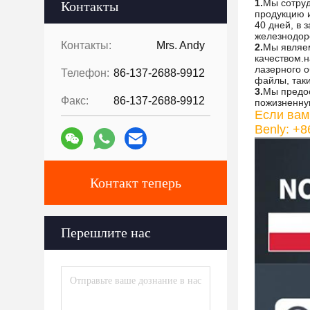
1.
Мы сотруд
Контакты
продукцию и
40 дней, в 
железнодоро
Контакты:
Mrs. Andy
2.
Мы являем
качеством.
лазерного о
Телефон:
86-137-2688-9912
файлы, таки
3.
Мы предос
Факс:
86-137-2688-9912
пожизненну
Если вам
Benly: +
Контакт теперь
Перешлите нас