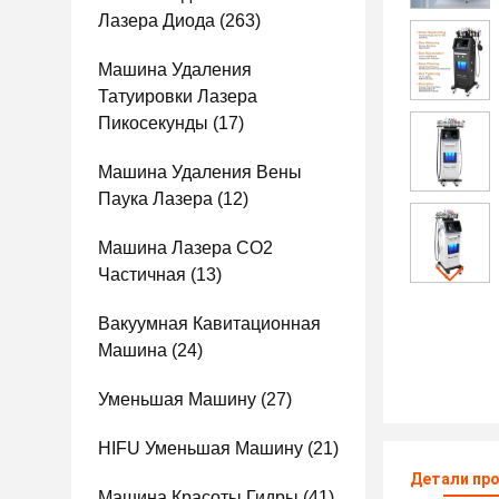
Лазера Диода
(263)
Машина Удаления
Татуировки Лазера
Пикосекунды
(17)
Машина Удаления Вены
Паука Лазера
(12)
Машина Лазера СО2
Частичная
(13)
Вакуумная Кавитационная
Машина
(24)
Уменьшая Машину
(27)
HIFU Уменьшая Машину
(21)
Детали пр
Машина Красоты Гидры
(41)