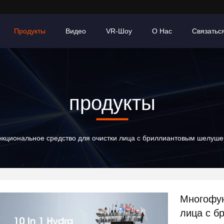
Продукты
Видео
VR-Шоу
О Нас
Связатьс
продукты
кциональное средство для очистки лица с бриллиантовым шелушен
Многофун
лица с б