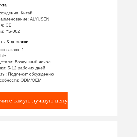
олов, дермабразия, затягивание кожи
кта
вание
хождения: Китай
наименование: ALYUSEN
я: CE
и: YS-002
ты & доставки
ин заказа: 1
ble
детали: Воздушный чехол
ки: 5-12 рабочих дней
аты: Подлежит обсуждению
особности: ODM/OEM
чите самую лучшую цену