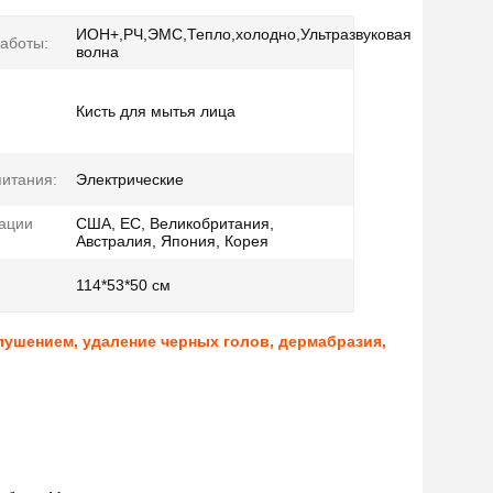
ИОН+,РЧ,ЭМС,Тепло,холодно,Ультразвуковая
аботы:
волна
Кисть для мытья лица
питания:
Электрические
ации
США, ЕС, Великобритания,
Австралия, Япония, Корея
114*53*50 см
ушением, удаление черных голов, дермабразия,