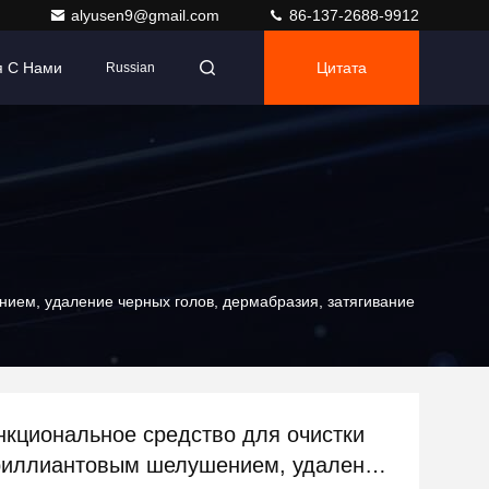
alyusen9@gmail.com
86-137-2688-9912
я С Нами
Цитата
Russian
ием, удаление черных голов, дермабразия, затягивание
кциональное средство для очистки
риллиантовым шелушением, удаление