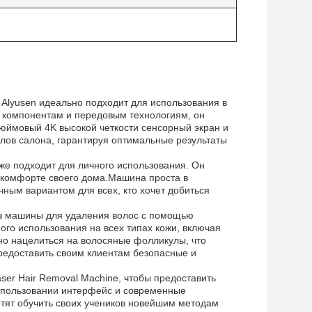
Alyusen идеально подходит для использования в
 компонентам и передовым технологиям, он
юймовый 4K высокой четкости сенсорный экран и
лов салона, гарантируя оптимальные результаты
же подходит для личного использования. Он
в комфорте своего дома.Машина проста в
чным вариантом для всех, кто хочет добиться
из машины для удаления волос с помощью
ого использования на всех типах кожи, включая
чно нацелиться на волосяные фолликулы, что
редоставить своим клиентам безопасные и
ser Hair Removal Machine, чтобы предоставить
использовании интерфейс и современные
отят обучить своих учеников новейшим методам