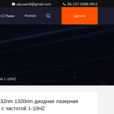
alyusen9@gmail.com
86-137-2688-9912
я С Нами
Цитата
Russian
ой 1-10HZ
32nm 1320nm диодная лазерная
 с частотой 1-10HZ