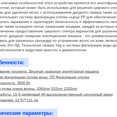
 ключевых особенностей этого устройства является его многофун
нтом, который может быть использован для решения широкого спе
во для удаления волос с использованием диодного лазера также о
использует систему фильтрации хлопка-сырца PP для обеспечения 
атить заражение и гарантирует безопасность и эффективность леч
во также оснащено пятью лазерными зондами, каждая из которых 
лечение.предоставление широкого спектра вариантов для различны
итог, диодная лазерная эпиляционная машина - это универсально
вать для различных процедур по устранению волос на коже, включа
ие.Это НД: Технология лазера Yag и система фильтрации воды д
ессионалов в индустрии красоты и дерматологии.
бенности:
вание продукта: Диодная лазерная эпиляторная машина
во фильтрации потока воды: ПП Фильтрация хлопка
ощность: 3600 Вт
я ручка длина волны: 1064nm 532nm 1320nm
аботы: 15,6-дюймовый 4K высококачественный сенсорный экран
паковки: 51*67*131 см
нические параметры: