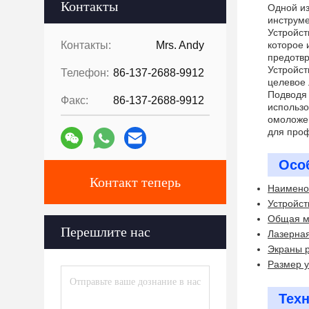
Контакты
Одной из
инструме
Устройст
Контакты:
Mrs. Andy
которое 
предотвр
Устройст
Телефон:
86-137-2688-9912
целевое 
Подводя 
Факс:
86-137-2688-9912
использо
омоложен
для проф
Осо
Контакт теперь
Наимено
Устройст
Общая м
Перешлите нас
Лазерна
Экраны р
Размер у
Тех