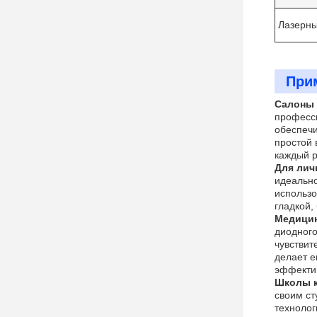
Лазерны
При
Салоны 
професси
обеспечи
простой 
каждый р
Для лич
идеально
использо
гладкой,
Медицин
диодного
чувствит
делает е
эффекти
Школы к
своим ст
технолог