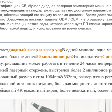
 волос..
ртификацией CE, Alyusen диодная лазерная эпиляторная машина я
 международным стандартам.что делает его доступным вариантом 
н, обеспечивающий его защиту во время доставки. Время доставки
ию.Возможность поставки машины ODM / OEM, и его размер упаковк
вом фильтрации потока воды, которое использует ПП хлопка-корне
 безопасной воды для использования во время очистки.
ание продукта
етает
диодный лазер и лазер yag
В одной машине. одна м
мить больше денег.
50 миллионов раз
Это использует
Сист
утри, машина может работать в течение 24 часов непре
ный лазерный стержень, выстрелов более 2 миллионов ра
ованный размер пятна 1064nm&532nm, размер пятна ре
ольшой источник питания, большая мощность, достаточно
юймовый 4K емкостный экран, более деликатный, более ч