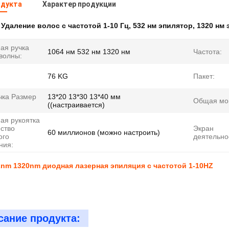
одукта
Характер продукции
:
Удаление волос с частотой 1-10 Гц
,
532 нм эпилятор
,
1320 нм 
ая ручка
1064 нм 532 нм 1320 нм
Частота:
волны:
76 KG
Пакет:
чка Размер
13*20 13*30 13*40 мм
Общая мо
((настраивается)
ая рукоятка
ство
Экран
60 миллионов (можно настроить)
ого
деятельно
ния:
nm 1320nm диодная лазерная эпиляция с частотой 1-10HZ
сание продукта: