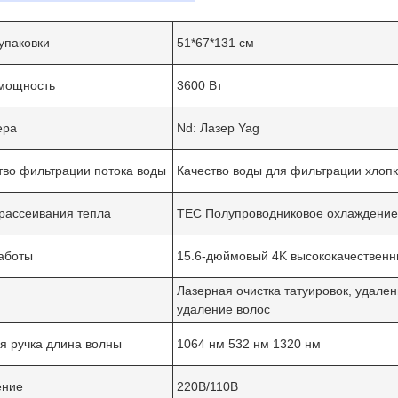
упаковки
51*67*131 см
мощность
3600 Вт
ера
Nd: Лазер Yag
тво фильтрации потока воды
Качество воды для фильтрации хлоп
рассеивания тепла
TEC Полупроводниковое охлаждение 
Оставьте сообщение
аботы
15.6-дюймовый 4K высококачественн
Мы скоро тебе перезвоним!
Лазерная очистка татуировок, удале
я
удаление волос
я ручка длина волны
1064 нм 532 нм 1320 нм
ение
220В/110В