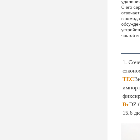
удаления
С его се
отвечает
в чемода
обсужден
устройст
чистой и
Опис
1. Соч
сэконо
TEC
Вн
импорт
фиксир
Вт
DZ б
15.6 д