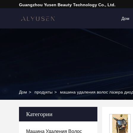
Guangzhou Yusen Beauty Technology Co., Ltd.
Дом
Дом
>
продукты
>
машина удаления волос лазера дио
Категории
Машина Удаления Волос