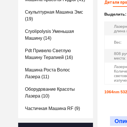
Детали пр
Скульптурная Машина Эмс
Выделить
(19)
Лазерн
длина 
Cryolipolysis Уменьшая
Машину
(14)
Вес:
Pdt Привело Светлую
808 ру
Машину Терапией
(16)
места:
Лазерн
Машина Роста Волос
Количе
светов
Лазера
(11)
излуче
Оборудование Красоты
1064nm 532
Лазера
(10)
Частичная Машина RF
(9)
Опи