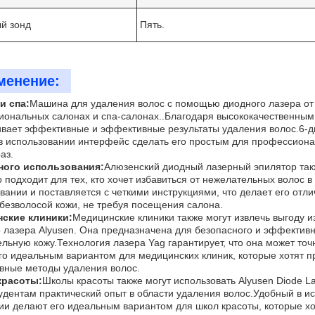
й зонд
Пять.
менение:
и спа:
Машина для удаления волос с помощью диодного лазера от 
ональных салонах и спа-салонах..Благодаря высококачественным
вает эффективные и эффективные результаты удаления волос.6-д
Отправить
в использовании интерфейс сделать его простым для профессиона
аз.
ного использования:
Алюзенский диодный лазерный эпилятор так
 подходит для тех, кто хочет избавиться от нежелательных волос 
вании и поставляется с четкими инструкциями, что делает его отли
 безволосой кожи, не требуя посещения салона.
ские клиники:
Медицинские клиники также могут извлечь выгоду 
 лазера Alyusen. Она предназначена для безопасного и эффективн
ельную кожу.Технология лазера Yag гарантирует, что она может то
го идеальным вариантом для медицинских клиник, которые хотят п
вные методы удаления волос.
расоты:
Школы красоты также могут использовать Alyusen Diode La
удентам практический опыт в области удаления волос.Удобный в 
ии делают его идеальным вариантом для школ красоты, которые х