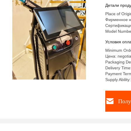
Детали проду
Place of Origi
Фирменное н
Сертификаци
Model Numbe
Условия опла
Minimum Orde
Цена: negotia
Packaging Det
Delivery Time
Payment Term
Supply Abili
Полу