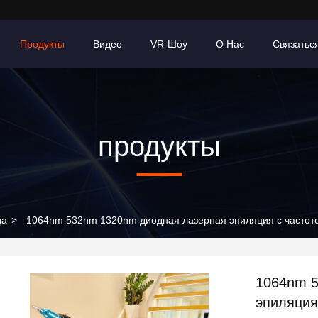
Продукты
Видео
VR-Шоу
О Нас
Связатьс
продукты
да
>
1064nm 532nm 1320nm диодная лазерная эпиляция с частот
1064nm 5
эпиляция