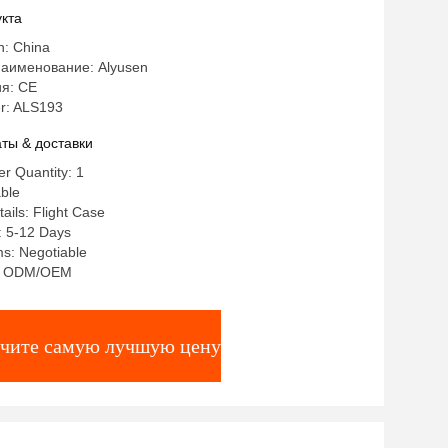
кта
n: China
аименование: Alyusen
я: CE
r: ALS193
ты & доставки
r Quantity: 1
ble
ails: Flight Case
: 5-12 Days
s: Negotiable
ty: ODM/OEM
чите самую лучшую цену