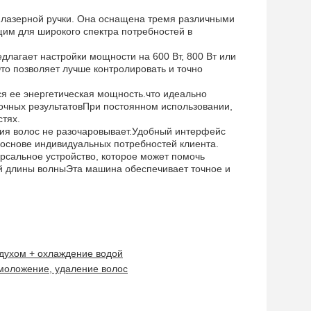
 лазерной ручки. Она оснащена тремя различными
щим для широкого спектра потребностей в
лагает настройки мощности на 600 Вт, 800 Вт или
то позволяет лучше контролировать и точно
я ее энергетическая мощность.что идеально
очных результатовПри постоянном использовании,
тях.
ния волос не разочаровывает.Удобный интерфейс
а основе индивидуальных потребностей клиента.
рсальное устройство, которое может помочь
й длины волныЭта машина обеспечивает точное и
духом + охлаждение водой
омоложение, удаление волос