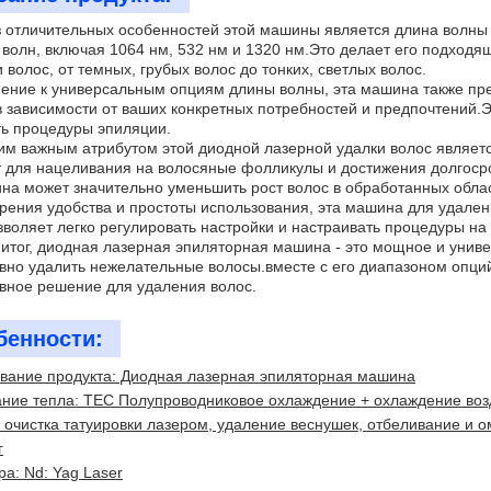
 отличительных особенностей этой машины является длина волны
волн, включая 1064 нм, 532 нм и 1320 нм.Это делает его подходя
 волос, от темных, грубых волос до тонких, светлых волос.
ение к универсальным опциям длины волны, эта машина также пред
в зависимости от ваших конкретных потребностей и предпочтений.Э
ь процедуры эпиляции.
м важным атрибутом этой диодной лазерной удалки волос являетс
 для нацеливания на волосяные фолликулы и достижения долгоср
на может значительно уменьшить рост волос в обработанных облас
зрения удобства и простоты использования, эта машина для удале
зволяет легко регулировать настройки и настраивать процедуры н
итог, диодная лазерная эпиляторная машина - это мощное и униве
но удалить нежелательные волосы.вместе с его диапазоном опци
вное решение для удаления волос.
бенности:
вание продукта: Диодная лазерная эпиляторная машина
ние тепла: TEC Полупроводниковое охлаждение + охлаждение воз
 очистка татуировки лазером, удаление веснушек, отбеливание и 
г
ра: Nd: Yag Laser