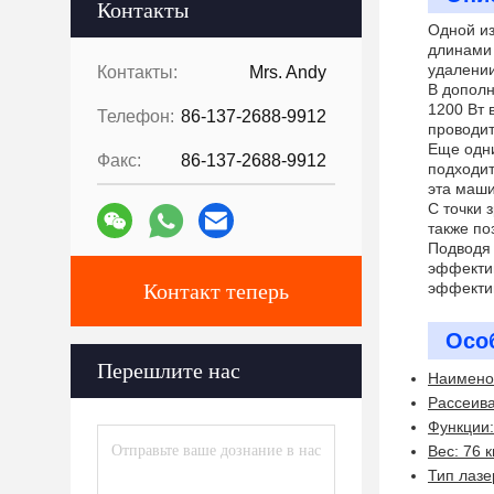
Контакты
Одной из
длинами 
удалении
Контакты:
Mrs. Andy
В дополн
1200 Вт 
Телефон:
86-137-2688-9912
проводит
Еще одни
Факс:
86-137-2688-9912
подходит
эта маши
С точки 
также по
Подводя 
эффектив
Контакт теперь
эффекти
Осо
Перешлите нас
Наимено
Рассеива
Функции:
Вес: 76 к
Тип лазе