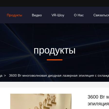
Продукты
Видео
VR-Шоу
О Нас
Связатьс
продукты
да
>
3600 Вт многоволновая диодная лазерная эпиляция с охла
3600 Вт 
эпиляция