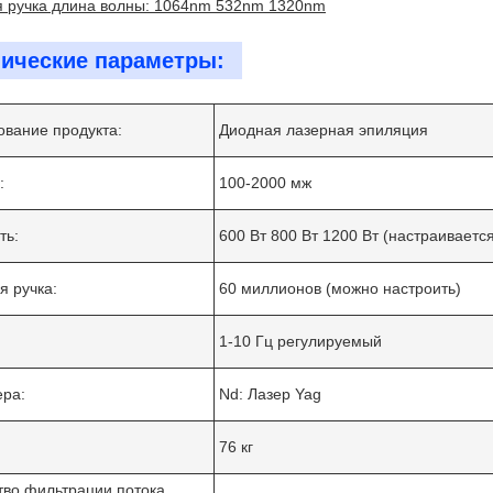
я ручка длина волны: 1064nm 532nm 1320nm
нические параметры:
вание продукта:
Диодная лазерная эпиляция
:
100-2000 мж
ть:
600 Вт 800 Вт 1200 Вт (настраиваетс
Оставьте сообщение
я ручка:
60 миллионов (можно настроить)
Мы скоро тебе перезвоним!
:
1-10 Гц регулируемый
ера:
Nd: Лазер Yag
76 кг
тво фильтрации потока