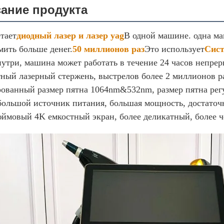
ание продукта
етает
диодный лазер и лазер yag
В одной машине. одна м
мить больше денег.
50 миллионов раз
Это использует
Сист
утри, машина может работать в течение 24 часов непре
ный лазерный стержень, выстрелов более 2 миллионов ра
ованный размер пятна 1064nm&532nm, размер пятна ре
ольшой источник питания, большая мощность, достаточно
юймовый 4K емкостный экран, более деликатный, более ч