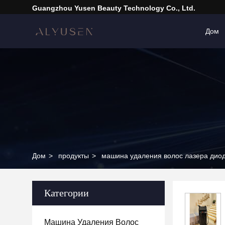
Guangzhou Yusen Beauty Technology Co., Ltd.
Дом
Дом
>
продукты
>
машина удаления волос лазера дио
Категории
Машина Удаления Волос