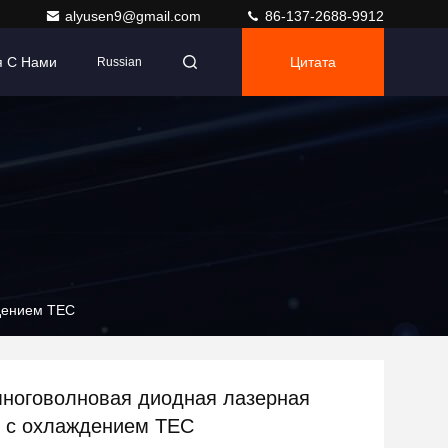
alyusen9@gmail.com
86-137-2688-9912
я С Нами
Цитата
Russian
ждением TEC
многоволновая диодная лазерная
 с охлаждением TEC