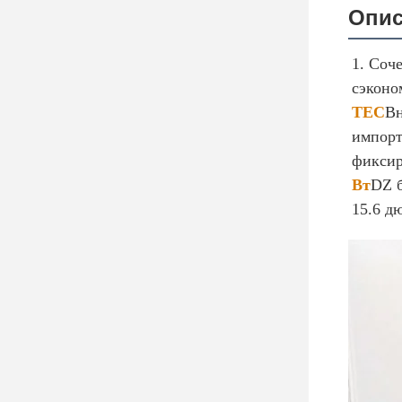
Опис
1. Соч
сэконо
TEC
Вн
импорт
фиксир
Вт
DZ б
15.6 д