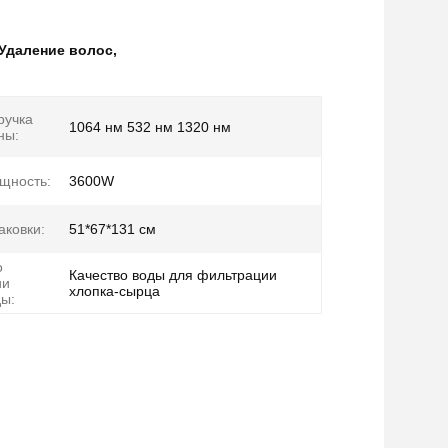
 Удаление волос
,
ручка
1064 нм 532 нм 1320 нм
ны:
щность:
3600W
аковки:
51*67*131 см
о
Качество воды для фильтрации
ии
хлопка-сырца
ды: