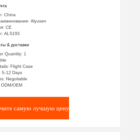
кта
n: China
аименование: Alyusen
я: CE
r: ALS193
ты & доставки
r Quantity: 1
ble
ails: Flight Case
: 5-12 Days
s: Negotiable
ty: ODM/OEM
чите самую лучшую цену