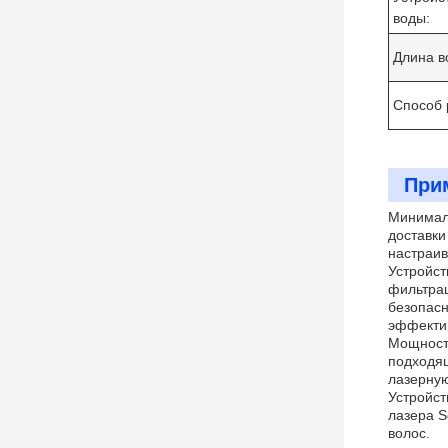
воды:
Длина в
Способ 
При
Минималь
доставки
настраив
Устройст
фильтрац
безопасн
эффектив
Мощность
подходящ
лазерную
Устройст
лазера S
волос.