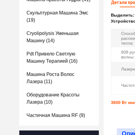
Детали пр
Скульптурная Машина Эмс
Выделить
(19)
Устройство
Cryolipolysis Уменьшая
Спосо
рассе
Машину
(14)
тепла:
808 ру
Pdt Привело Светлую
волны:
Машину Терапией
(16)
Лазерн
Машина Роста Волос
Лазера
(11)
Частот
Оборудование Красоты
Лазера
(10)
3600 Вт мн
Частичная Машина RF
(9)
Опи