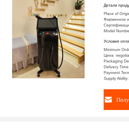
Детали проду
Place of Origi
Фирменное н
Сертификаци
Model Numbe
Условия опла
Minimum Orde
Цена: negotia
Packaging Det
Delivery Time
Payment Term
Supply Abili
Полу