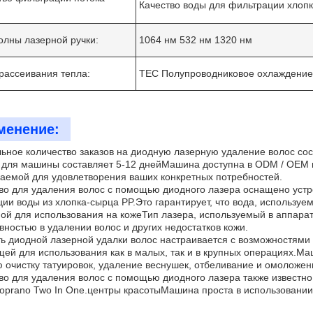
Качество воды для фильтрации хлоп
олны лазерной ручки:
1064 нм 532 нм 1320 нм
рассеивания тепла:
TEC Полупроводниковое охлаждение 
менение:
Отправить
ное количество заказов на диодную лазерную удаление волос сос
 для машины составляет 5-12 днейМашина доступна в ODM / OEM п
аемой для удовлетворения ваших конкретных потребностей.
во для удаления волос с помощью диодного лазера оснащено устр
ии воды из хлопка-сырца PP.Это гарантирует, что вода, используе
ой для использования на кожеТип лазера, используемый в аппарате,
ностью в удалении волос и других недостатков кожи.
 диодной лазерной удалки волос настраивается с возможностями 60
ей для использования как в малых, так и в крупных операциях.М
 очистку татуировок, удаление веснушек, отбеливание и омоложени
во для удаления волос с помощью диодного лазера также известно
oprano Two In One.центры красотыМашина проста в использовани