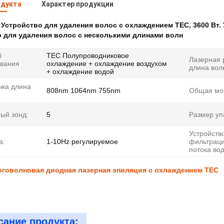
одукта
Характер продукции
:
Устройство для удаления волос с охлаждением TEC
,
3600 Вт.
 для удаления волос с несколькими длинами волн
б
TEC Полупроводниковое
Лазерная 
ивания
охлаждение + охлаждение воздухом
длина вол
+ охлаждение водой
чка длина
808nm 1064nm 755nm
Общая мо
ый зонд:
5
Размер уп
Устройств
а:
1-10Hz регулируемое
фильтрац
потока во
оговолновая диодная лазерная эпиляция с охлаждением TEC
сание продукта: