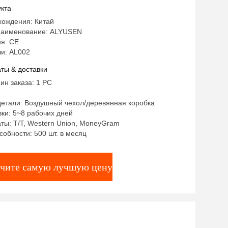
 волос постоянная машина для
кта
 волос IPL для всей кожи
хождения: Китай
наименование: ALYUSEN
я: CE
и: AL002
ты & доставки
ин заказа: 1 PC
детали: Воздушный чехол/деревянная коробка
ки: 5~8 рабочих дней
ты: T/T, Western Union, MoneyGram
собности: 500 шт. в месяц
чите самую лучшую цену