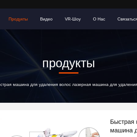
Продукты
Видео
VR-Шоу
О Нас
Связатьс
продукты
страя машина для удаления волос лазерная машина для удаления
Быстрая 
машина д