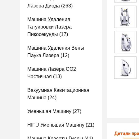
Лазера Диода
(263)
Машина Удаления
Татуировки Лазера
Пикосекунды
(17)
Машина Удаления Вены
Паука Лазера
(12)
Машина Лазера СО2
Частичная
(13)
Вакуумная Кавитационная
Машина
(24)
Уменьшая Машину
(27)
HIFU Уменьшая Машину
(21)
Детали пр
Машина Красоты Гидры
(41)