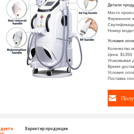
Удаление
Детали проду
удаления
Место проис
Фирменное 
Сертификаци
Номер модел
Условия опла
Количество м
Цена: $1350
Упаковывая 
Время достав
Условия опла
Поставка спо
Полу
одукта
Характер продукции