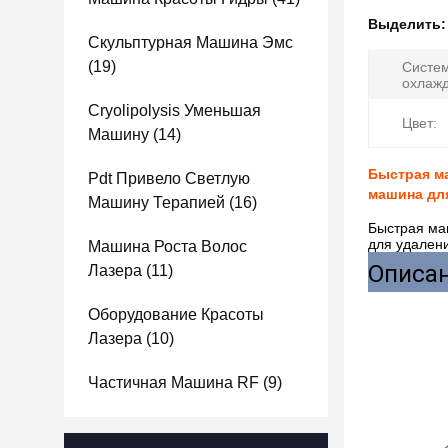
Выделить
Скульптурная Машина Эмс
(19)
Систе
охлажд
Cryolipolysis Уменьшая
Цвет:
Машину
(14)
Быстрая ма
Pdt Привело Светлую
машина для
Машину Терапией
(16)
Быстрая ма
для удалени
Машина Роста Волос
Описан
Лазера
(11)
Оборудование Красоты
Лазера
(10)
Частичная Машина RF
(9)