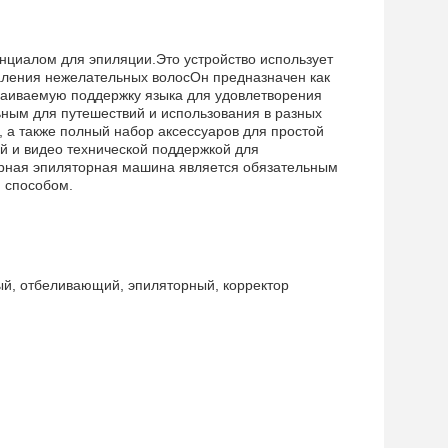
нциалом для эпиляции.Это устройство использует
аления нежелательных волосОн предназначен как
раиваемую поддержку языка для удовлетворения
ьным для путешествий и использования в разных
 а также полный набор аксессуаров для простой
ой и видео технической поддержкой для
ерная эпиляторная машина является обязательным
м способом.
ый, отбеливающий, эпиляторный, корректор