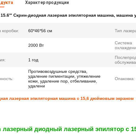
одукта
Характер продукции
:
15.6'" Скрин-диодная лазерная эпиляторная машина
,
машина у
 коробки:
60*46*56 см
Тип лазер
Система
2000 Вт
охлаждени
Послепро
ия:
1 год
обслужива
Противовоздушные средства,
удаление пигментации, утяжеление
ность:
Опаковка:
кожи, удаление пор, отбеливание,
удалени
ная лазерная эпиляторная машина с 15,6 дюймовым экраном
 лазерный диодный лазерный эпилятор с 