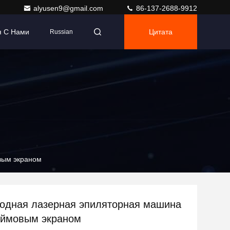
alyusen9@gmail.com
86-137-2688-9912
я С Нами
Цитата
Russian
вым экраном
одная лазерная эпиляторная машина
юймовым экраном