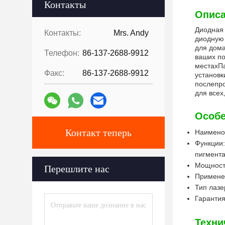
Контакты
Описа
Диодная 
Контакты:
Mrs. Andy
диодную 
для дома
Телефон:
86-137-2688-9912
ваших по
местахПа
Факс:
86-137-2688-9912
установк
послепро
для всех
Особе
Контакт теперь
Наимено
Функции:
пигмент
Мощность
Перешлите нас
Примене
Тип лазе
Гарантия
Техни