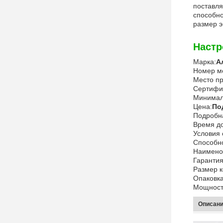
поставля
способно
размер э
Настр
Марка:
А
Номер м
Место п
Сертифи
Минималь
Цена:
По
Подробн
Время до
Условия 
Способно
Наимено
Гарантия
Размер к
Опаковка
Мощност
Описани