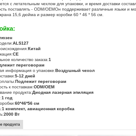
ется с летательным чехлом для упаковки, и время доставки соста
сть поставлять - ODM/OEMОн поддерживает различные языки и може
крана 15,6 дюйма и размер коробки 60 * 46 * 56 см.
ойка:
люзен
одели:
ALS127
роисхождения:
Китай
кация:
CE
Отправить
ное количество заказа:
1
длежит переговорам
ая информация о упаковке:
Воздушный чехол
ставки:
5-12 дней
оплаты:
Подлежит переговорам
сть к поставкам:
ODM/OEM
вание продукта:
Диодная лазерная эпиляция
:
1 год
оробки:
60*46*56 см
:
1 комплект, авиационная коробка
ь:
2000 Вт
е продукта