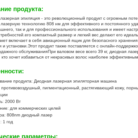
ние продукта:
лазерная эпиляция - это революционный продукт с огромным поте
лазерную технологию 808 нм для эффективного и постоянного уд
шнего, так и для профессионального использования и имеет наст
требностей.его компактный размер и легкий вес делают его идеал
кет включает в себя авиационный ящик для безопасного хранения,
и и установки.Этот продукт также поставляется с онлайн-поддержк
дажного обслуживанияПри валовом весе всего 39 кг, диодная лаз
, кто хочет избавиться от некрасивых волос наиболее эффективны
нности:
вание продукта: Диодная лазерная эпиляторная машина
 противовоздушный, пигментационный, растягивающий кожу, порн
ации
: 2000 Вт
ние: для коммерческих целей
ра: 808nm диодный лазер
: 1 год
ческие параметры: