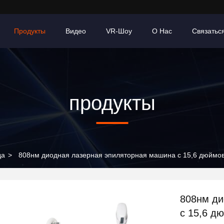
Продукты
Видео
VR-Шоу
О Нас
Связатьс
продукты
да
>
808нм диодная лазерная эпиляторная машина с 15,6 дюймо
808нм ди
с 15,6 д