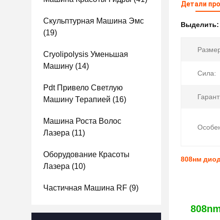
Детали пр
Скульптурная Машина Эмс
Выделить
(19)
Размер
Cryolipolysis Уменьшая
Машину
(14)
Сила:
Pdt Привело Светлую
Гарант
Машину Терапией
(16)
Машина Роста Волос
Особен
Лазера
(11)
Оборудование Красоты
808нм диод
Лазера
(10)
Частичная Машина RF
(9)
808nm