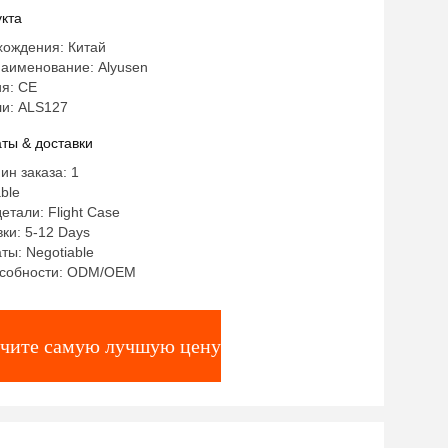
кта
хождения: Китай
аименование: Alyusen
я: CE
и: ALS127
ты & доставки
ин заказа: 1
ble
етали: Flight Case
ки: 5-12 Days
ты: Negotiable
особности: ODM/OEM
чите самую лучшую цену