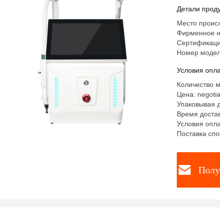
Детали проду
Место проис
Фирменное н
Сертификаци
Номер модел
Условия опла
Количество м
Цена: negotia
Упаковывая д
Время достав
Условия опла
Поставка сп
Полу