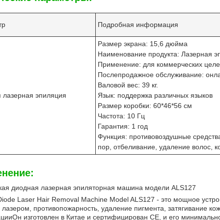
тр
Подробная информация
Размер экрана: 15,6 дюйма
Наименование продукта: Лазерная 
Применение: для коммерческих цел
Послепродажное обслуживание: онла
Валовой вес: 39 кг.
 лазерная эпиляция
Язык: поддержка различных языков
Размер коробки: 60*46*56 см
Частота: 10 Гц
Оставьте сообщение
Гарантия: 1 год
Функция: противовоздушные средства
Мы скоро тебе перезвоним!
пор, отбеливание, удаление волос, 
нение:
кая диодная лазерная эпиляторная машина модели ALS127
Diode Laser Hair Removal Machine Model ALS127 - это мощное устр
лазером, противопожарность, удаление пигмента, затягивание кож
цииОн изготовлен в Китае и сертифицирован CE, и его минимально