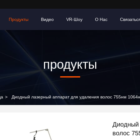
Продукты
Видео
VR-Шоу
О Нас
Связатьс
продукты
да
>
Диодный лазерный аппарат для удаления волос 755нм 1064
Диодный 
волос 75