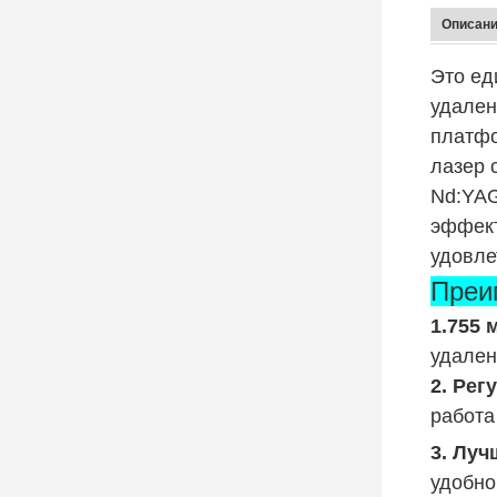
Описани
Это ед
удален
платфо
лазер 
Nd:YAG
эффект
удовле
Преи
1.755 
удален
2. Рег
работа
3. Лу
удобно