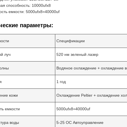
ая способность: 10000ufx8
сть емкости: 5000ufx8=40000uf
ческие параметры:
ности
Спецификации
й луч
520 нм зеленый лазер
олны
Водяное охлаждение + охлаждение в
я
1 год
ение кожи
Охлаждение Peltier + охлаждение х
ь емкости
5000ufx8=40000uf
тура воды
5-25 OC Автоуправление