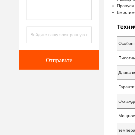
Пропускн
Вместимо
Техни
Особен
Пилотны
Отправьте
Длина в
Гаранти
Охлажд
Мощност
темпера