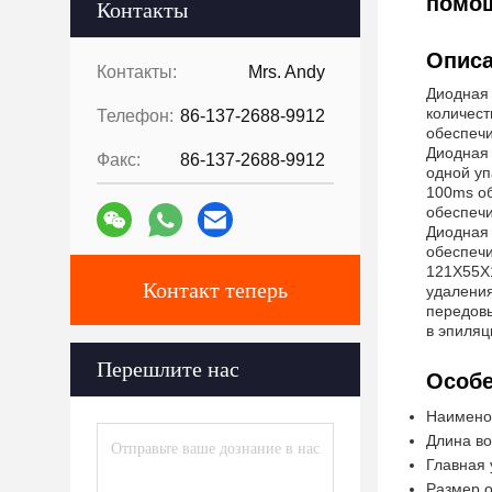
помо
Контакты
Описа
Контакты:
Mrs. Andy
Диодная 
количест
Телефон:
86-137-2688-9912
обеспечи
Диодная 
Факс:
86-137-2688-9912
одной уп
100ms об
обеспечи
Диодная 
обеспечи
121X55X1
Контакт теперь
удаления
передов
в эпиляц
Перешлите нас
Особе
Наимено
Длина во
Главная 
Размер о