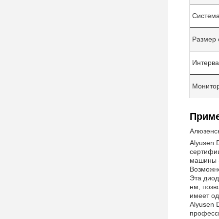
Система
Размер 
Интерва
Монито
Приме
Алюзенс
Alyusen 
сертифиц
машины -
Возможно
Эта диод
нм, позв
имеет од
Alyusen 
професс