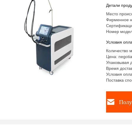
Детали проду
Место проис
Фирменное н
Сертификаци
Номер модел
Условия опла
Количество м
Цена: negotia
Упаковывая д
Время достав
Условия опла
Поставка сп
Полу