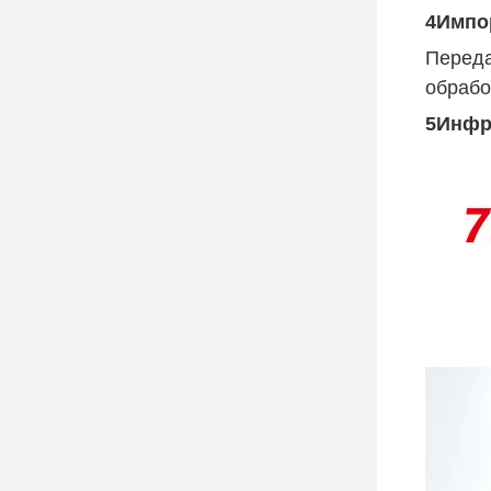
4Импор
Переда
обрабо
5Инфр