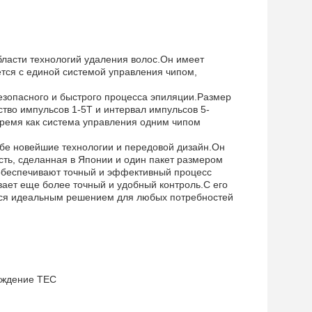
ласти технологий удаления волос.Он имеет
тся с единой системой управления чипом,
зопасного и быстрого процесса эпиляции.Размер
тво импульсов 1-5T и интервал импульсов 5-
время как система управления одним чипом
ебе новейшие технологии и передовой дизайн.Он
сть, сделанная в Японии и один пакет размером
обеспечивают точный и эффективный процесс
вает еще более точный и удобный контроль.С его
тся идеальным решением для любых потребностей
аждение TEC