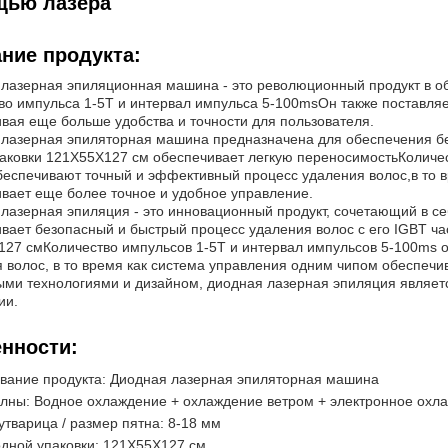
щью лазера
ние продукта:
лазерная эпиляционная машина - это революционный продукт в об
во импульса 1-5T и интервал импульса 5-100msОн также поставляе
вая еще больше удобства и точности для пользователя.
лазерная эпиляторная машина предназначена для обеспечения бе
аковки 121X55X127 см обеспечивает легкую переносимостьКоличес
еспечивают точный и эффективный процесс удаления волос,в то 
вает еще более точное и удобное управление.
лазерная эпиляция - это инновационный продукт, сочетающий в с
вает безопасный и быстрый процесс удаления волос с его IGBT ча
27 смКоличество импульсов 1-5T и интервал импульсов 5-100ms 
 волос, в то время как система управления одним чипом обеспечи
ыми технологиями и дизайном, диодная лазерная эпиляция являе
ии.
нности:
вание продукта: Диодная лазерная эпиляторная машина
лны: Водное охлаждение + охлаждение ветром + электронное охл
утварица / размер пятна: 8-18 мм
дной упаковки: 121X55X127 см