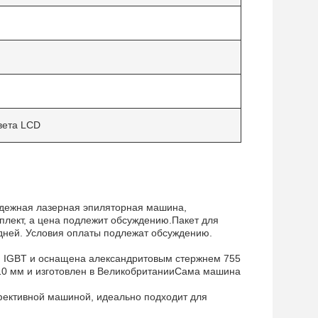
вета LCD
надежная лазерная эпиляторная машина,
плект, а цена подлежит обсуждению.Пакет для
5 дней. Условия оплаты подлежат обсуждению.
м IGBT и оснащена александритовым стержнем 755
10 мм и изготовлен в ВеликобританииСама машина
ффективной машиной, идеально подходит для