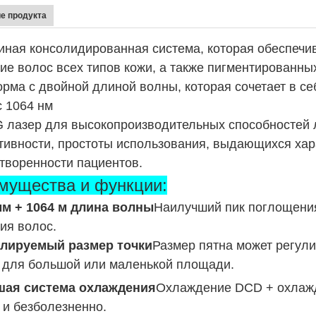
е продукта
иная консолидированная система, которая обеспечив
ие волос всех типов кожи, а также пигментированны
рма с двойной длиной волны, которая сочетает в с
с 1064 нм
 лазер для высокопроизводительных способностей ле
ивности, простоты использования, выдающихся хара
творенности пациентов.
мущества и функции:
мм + 1064 м длина волны
Наилучший пик поглощения
ия волос
.
улируемый размер точки
Размер пятна может регули
 для большой или маленькой площади.
чшая система охлаждения
Охлаждение DCD + охлажд
 и безболезненно.