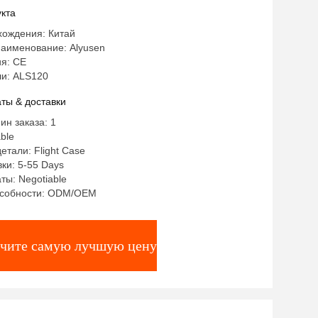
кта
хождения: Китай
аименование: Alyusen
я: CE
и: ALS120
ты & доставки
ин заказа: 1
ble
етали: Flight Case
ки: 5-55 Days
ты: Negotiable
особности: ODM/OEM
чите самую лучшую цену