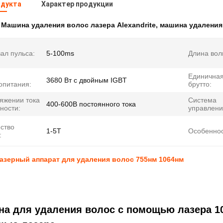
одукта
Характер продукции
:
Машина удаления волос лазера Alexandrite
,
машина удаления
ал пульса:
5-100ms
Длина вол
Единичная
3680 Вт с двойным IGBT
опитания:
брутто:
яжении тока
Система
400-600В постоянного тока
ности:
управлени
ство
1-5T
Особеннос
:
азерный аппарат для удаления волос 755нм 1064нм
а для удаления волос с помощью лазера 1