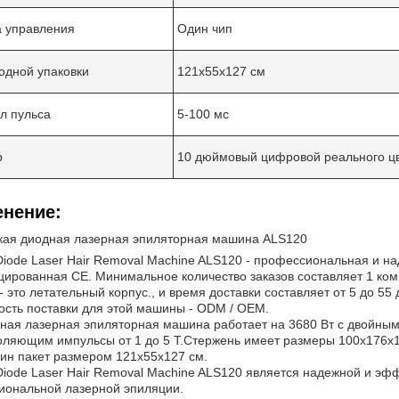
 управления
Один чип
одной упаковки
121х55х127 см
л пульса
5-100 мс
р
10 дюймовый цифровой реального ц
нение:
кая диодная лазерная эпиляторная машина ALS120
Diode Laser Hair Removal Machine ALS120 - профессиональная и 
ированная CE. Минимальное количество заказов составляет 1 ком
 это летательный корпус., и время доставки составляет от 5 до 5
сть поставки для этой машины - ODM / OEM.
ная лазерная эпиляторная машина работает на 3680 Вт с двойны
оляющим импульсы от 1 до 5 Т.Стержень имеет размеры 100x176x
ин пакет размером 121x55x127 см.
Diode Laser Hair Removal Machine ALS120 является надежной и э
иональной лазерной эпиляции.