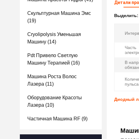
Детали пр
Скульптурная Машина Эмс
Выделить
(19)
Интерв
Cryolipolysis Уменьшая
Машину
(14)
Часть
электр
Pdt Привело Светлую
В напр
Машину Терапией
(16)
обязан
Машина Роста Волос
Количе
Лазера
(11)
пульса
Оборудование Красоты
Диодный л
Лазера
(10)
Частичная Машина RF
(9)
Машин