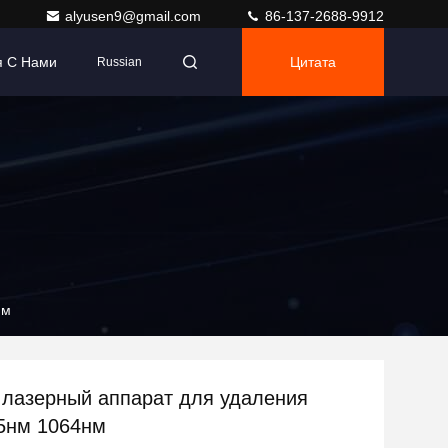
alyusen9@gmail.com
86-137-2688-9912
я С Нами
Цитата
Russian
нм
лазерный аппарат для удаления
5нм 1064нм