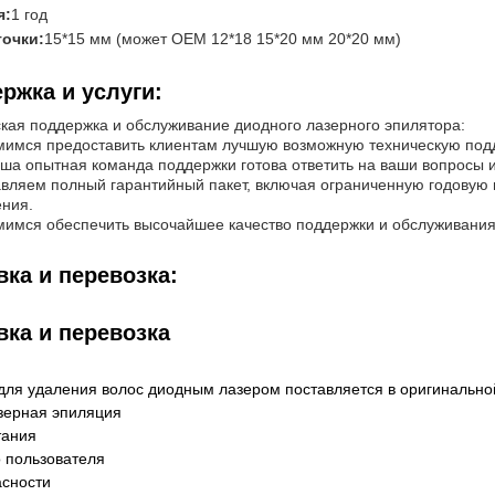
я:
1 год
точки:
15*15 мм (может OEM 12*18 15*20 мм 20*20 мм)
ржка и услуги:
кая поддержка и обслуживание диодного лазерного эпилятора:
имся предоставить клиентам лучшую возможную техническую подд
ша опытная команда поддержки готова ответить на ваши вопросы
вляем полный гарантийный пакет, включая ограниченную годовую
ния.
имся обеспечить высочайшее качество поддержки и обслуживания 
вка и перевозка:
вка и перевозка
для удаления волос диодным лазером поставляется в оригинально
зерная эпиляция
тания
о пользователя
асности