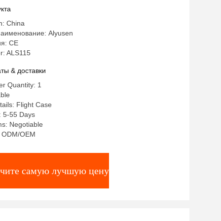
кта
n: China
аименование: Alyusen
я: CE
r: ALS115
ты & доставки
r Quantity: 1
ble
ails: Flight Case
: 5-55 Days
s: Negotiable
ty: ODM/OEM
чите самую лучшую цену