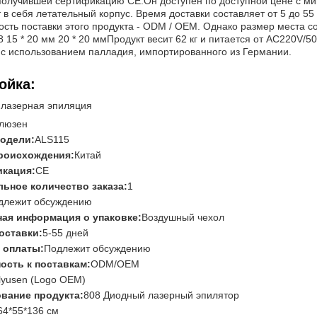
получившей сертификацию CE.Он доступен по доступной цене с ми
 в себя летательный корпус. Время доставки составляет от 5 до 5
сть поставки этого продукта - ODM / OEM. Однако размер места с
18 15 * 20 мм 20 * 20 ммПродукт весит 62 кг и питается от AC220V/
 с использованием палладия, импортированного из Германии.
ойка:
 лазерная эпиляция
люзен
Отправить
одели:
ALS115
роисхождения:
Китай
кация:
CE
ьное количество заказа:
1
длежит обсуждению
ая информация о упаковке:
Воздушный чехол
оставки:
5-55 дней
 оплаты:
Подлежит обсуждению
ость к поставкам:
ODM/OEM
lyusen (Logo OEM)
вание продукта:
808 Диодный лазерный эпилятор
64*55*136 см