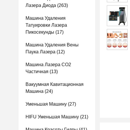
Лазера Диода
(263)
Машина Удаления
Татуировки Лазера
Пикосекунды
(17)
Машина Удаления Вены
Паука Лазера
(12)
Машина Лазера СО2
Частичная
(13)
Вакуумная Кавитационная
Машина
(24)
Уменьшая Машину
(27)
HIFU Уменьшая Машину
(21)
Машина Красоты Гидры
(41)