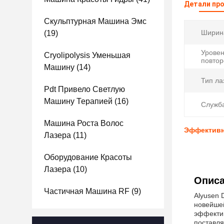
Детали пр
Скульптурная Машина Эмс
Ширин
(19)
Урове
Cryolipolysis Уменьшая
повтор
Машину
(14)
Тип ла
Pdt Привело Светлую
Машину Терапией
(16)
Служб
Машина Роста Волос
Эффективн
Лазера
(11)
Оборудование Красоты
Лазера
(10)
Описа
Частичная Машина RF
(9)
Alyusen 
новейшей
эффектив
поставля