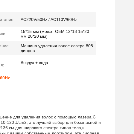
итание:
AC220V/50Hz / AC110V/60Hz
15*15 мм (может OEM 12*18 15*20
чки:
мм 20*20 мм)
ание
Машина удаления волос лазера 808
диодов
Воздух + вода
я:
/60Hz
решение для удаления волос с помощью лазера.С
10-120 J/cm2, это лучший выбор для безопасной и
36 см для широкого спектра типов тела,и
йки с вашим собственным логотипом, эта диодная