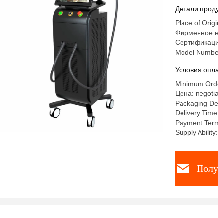
Детали проду
Place of Origi
Фирменное н
Сертификаци
Model Numbe
Условия опла
Minimum Orde
Цена: negotia
Packaging Det
Delivery Time
Payment Term
Supply Abili
Полу