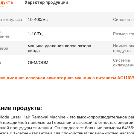
одукта
Характер продукции
а импульса:
10-400/мс
Силовое п
нь
1-10/Гц
Размер то
ения:
машина удаления волос лазера
Наименов
зера:
диода
продукта:
Система
а:
OEM/ODM
охлаждени
ая диодная лазерная эпиляторная машина с питанием AC110V
ние продукта:
Diode Laser Hair Removal Machine - это высокопроизводительное 
 паладийной панелью из Германии и высокой плотностью энергии 
ной процедуры эпиляции. Он предлагает большие размеры 64*55*1
ется с 1-летней гарантией для спокойствияС возможностью настро