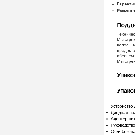
Гаранти
Размер 
Подде
Техничес
Мы стрем
волос.На
предоста
обеспече
Мы стрем
Упако
Упако
Устройство 
Диодная ла
Адаптер пи
Руководств
Очки безоп