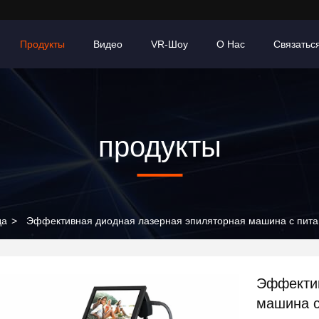
Продукты
Видео
VR-Шоу
О Нас
Связатьс
продукты
да
>
Эффективная диодная лазерная эпиляторная машина с пит
Эффектив
машина с