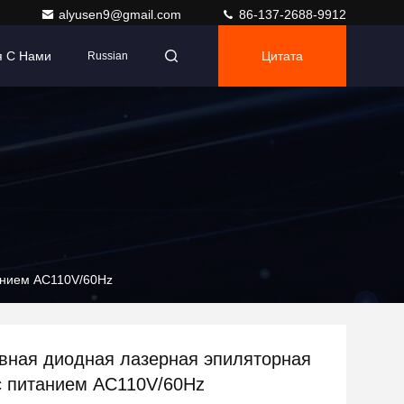
alyusen9@gmail.com
86-137-2688-9912
я С Нами
Цитата
Russian
анием AC110V/60Hz
ная диодная лазерная эпиляторная
 питанием AC110V/60Hz