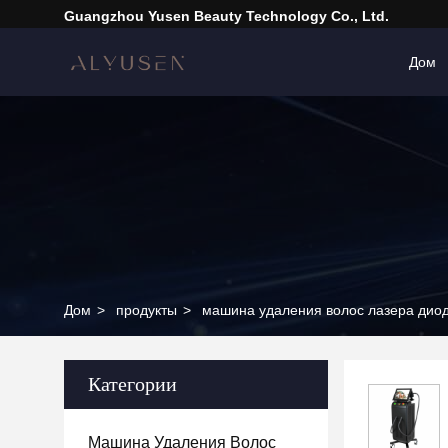
Guangzhou Yusen Beauty Technology Co., Ltd.
Дом
Дом
>
продукты
>
машина удаления волос лазера дио
Категории
Машина Удаления Волос