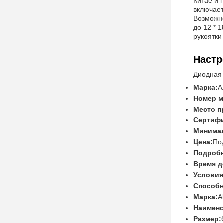
Китае и 
включает
Возможно
до 12 * 
рукоятки
Настр
Диодная
Марка:
А
Номер м
Место п
Сертифи
Минимал
Цена:
По
Подробн
Время д
Условия
Способн
Марка:
A
Наимено
Размер: