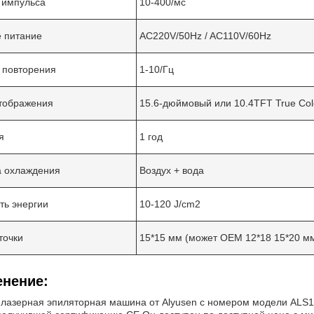
 импульса
10-400/мс
 питание
AC220V/50Hz / AC110V/60Hz
 повторения
1-10/Гц
тображения
15.6-дюймовый или 10.4TFT True Col
я
1 год
 охлаждения
Воздух + вода
Оставьте сообщение
ть энергии
10-120 J/cm2
Мы скоро тебе перезвоним!
точки
15*15 мм (может OEM 12*18 15*20 м
нение:
лазерная эпиляторная машина от Alyusen с номером модели ALS1