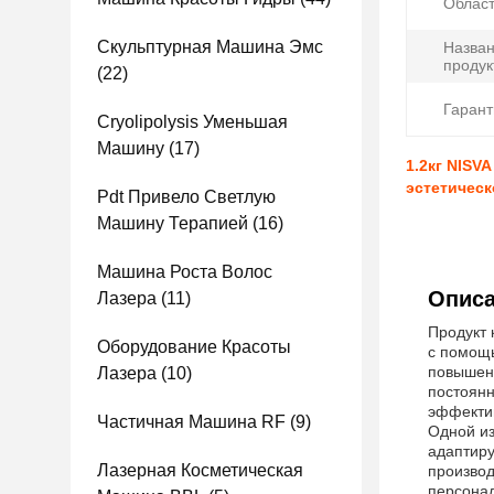
Област
Скульптурная Машина Эмс
Назва
продук
(22)
Гарант
Cryolipolysis Уменьшая
Машину
(17)
1.2кг NISV
эстетическ
Pdt Привело Светлую
Машину Терапией
(16)
Машина Роста Волос
Описа
Лазера
(11)
Продукт 
Оборудование Красоты
с помощь
повышени
Лазера
(10)
постоянн
эффекти
Частичная Машина RF
(9)
Одной из
адаптиру
Лазерная Косметическая
производ
персонал