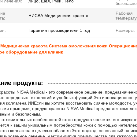
и лечения:
Лицо, Шея, Руки, Тело
безопасно
ние
Рабочая
НИСВА Медицинская красота
та:
температу
ия:
Гарантия производителя 1 год
Размеры:
A Медицинская красота Система омоложения кожи Операционна
ое оборудование для клиник
ние продукта:
красоты NISVA Medical - это современное решение, предназначенн
ю передовых технологий и удобных функций.Это инновационное у
я коллагена ИИЕсли вы хотите восстановить сияние молодости, у
ыми прыщами, продукт красоты NISVA Medical предлагает комплекс
вным и безопасным.
 отличительных особенностей этого продукта является его искусст
ется к вашим уникальным потребностям кожи с помощью интеллек
ство коллагена в целевых областяхЭтот подход, основанный на ис
изированное лечение, максимизируя преимущества для каждого п