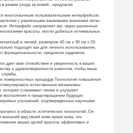
 в режим ухода за кожей., предлагая
ться многоязычным пользовательским интерфейсом,
ователям с различными языковыми знаниями легко
теля. Интерфейс направляет вас через различные
ехнологиями красоты, могли добиться оптимальных
омпактный и легкий, размером 40 см х 30 см х 20
деально подходит как для личного использования,
ет функциональности, предлагая надежное
то дает вам спокойствие и уверенность в ваших
еству и удовлетворенности клиентов, чтобы ваше
а службы.
тых поверхностных процедур.Технология повышения
ы стимулировать естественные механизмы
 которая сглаживает линии и улучшает
нии воспаления и предотвращении будущих
змеримых улучшений, подтвержденных научными
рогресс в области эстетических технологий.,Он
и внешний вид своей кожи.яркая кожа, это
стижения ваших целей красоты эффективно и