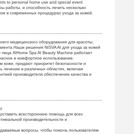
nts to personal home use and special event
ы работы, и способность лечить несколько
ивом в современных процедурах ухода за кожей.
воего медицинского оборудования для красоты,
лиента.Наши решения NISVA AI для ухода за кожей
 лица AIHome Spa AI Beauty Machine работает
пасное и комфортное использование.
м кожи, придают приоритет безопасности и
ь лечение в различных областях, включая
антией производителя.обеспечение качества и
t:
доставить всестороннюю помощь для всех
птимальной производительности и
задаваемые вопросы, чтобы помочь пользователям