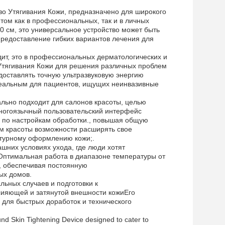
тво Утягивания Кожи, предназначено для широкого
том как в профессиональных, так и в личных
20 см, это универсальное устройство может быть
предоставление гибких вариантов лечения для
одит, это в профессиональных дерматологических и
 Утягивания Кожи для решения различных проблем
доставлять точную ультразвуковую энергию
идеальным для пациентов, ищущих неинвазивные
ально подходит для салонов красоты, целью
многоязычный пользовательский интерфейс
 по настройкам обработки., повышая общую
м красоты возможности расширять свое
нтурному оформлению кожи;.
шних условиях ухода, где люди хотят
Оптимальная работа в диапазоне температуры от
, обеспечивая постоянную
ых домов.
льных случаев и подготовки к
 сияющей и затянутой внешности кожиЕго
 для быстрых доработок и технического
nd Skin Tightening Device designed to cater to