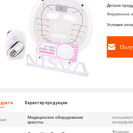
от 5°C д
Детали проду
оборудов
Фирменное н
Условия опла
Полу
одукта
Характер продукции
Медицинское оборудование
пользоват
рия:
красоты
интерфейс
Функции