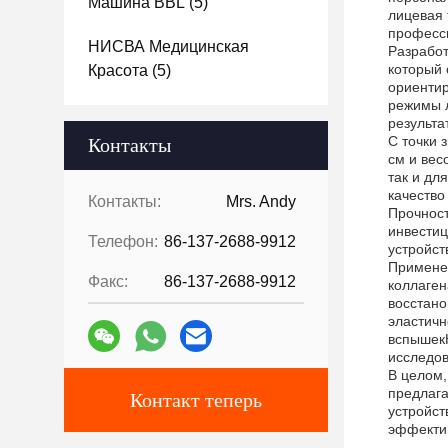
Машина BBL
(5)
лицевая 
професс
НИСВА Медицинская
Разработ
который 
Красота
(5)
ориентир
режимы л
результа
С точки 
Контакты
см и вес
так и дл
качество
Контакты:
Mrs. Andy
Прочност
инвестиц
Телефон:
86-137-2688-9912
устройст
Применен
Факс:
86-137-2688-9912
коллаген
восстано
эластичн
вспышек
исследо
В целом,
предлага
Контакт теперь
устройст
эффекти