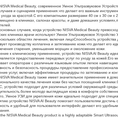
NISVA Medical Beauty, современное Умное Ультразвуковое Устройс
случаев и сценариев применения.что делает его важным инструмен
 ухода за красотой.С его компактными размерами 40 см х 30 см х 
змещено в клиниках, салонах красоты, и даже домашних условиях,
телей.
основных случаев, когда устройство NISVA Medical Beauty превосх
ских клиниках.врачи используют Умное Ультразвуковое Устройство
ескольких областях лечения, включая лицоСпособность устройства 
вует производству коллагена и затягиванию кожи.что делает его 
лечения старения, уменьшение морщин и омоложение кожи.
ение к клиническому применению, устройство NISVA AI Beauty иде
является предоставление передовых услуг по уходу за кожей.Его 
вает операторам с различным языковым опытом легкое навигацию
ность и безопасность процедуры.предоставление профессионала
ние услуг, включая эффективные процедуры по затягиванию и ко
NISVA Medical Beauty также имеет значительное применение в дома
онального качества лечения кожи без частых посещений клиники.
°C, устройство подходит для различных условий окружающей среды
ительность.более молодо выглядящая кожа в комфорте собственн
го, Умное УЗИ для укрепления кожи идеально подходит для специа
тию.устройство NISVA AI Beauty помогает пользователям достичь
ность и удобный для пользователя интерфейс делают его удобным
вания.
the NISVA Medical Beauty product is a highly adaptable Smart Ultrasou