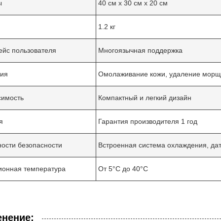
ы
40 см х 30 см х 20 см
1.2 кг
йс пользователя
Многоязычная поддержка
ния
Омолаживание кожи, удаление морщ
симость
Компактный и легкий дизайн
я
Гарантия производителя 1 год
ости безопасности
Встроенная система охлаждения, дат
онная температура
От 5°C до 40°C
нение: