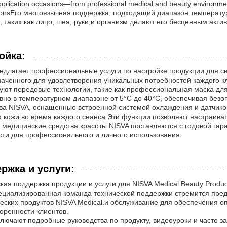
pplication occasions—from professional medical and beauty environme
ionsЕго многоязычная поддержка, подходящий диапазон температур
, таких как лицо, шея, руки,и организм делают его бесценным акт
ойка:
едлагает профессиональные услуги по настройке продукции для с
аченного для удовлетворения уникальных потребностей каждого к
уют передовые технологии, такие как профессиональная маска для
но в температурном диапазоне от 5°C до 40°C, обеспечивая безо
ва NISVA, оснащенные встроенной системой охлаждения и датчико
 кожи во время каждого сеанса.Эти функции позволяют настраиват
 медицинские средства красоты NISVA поставляются с годовой гар
ти для профессионального и личного использования.
ржка и услуги:
кая поддержка продукции и услуги для NISVA Medical Beauty Produc
циализированная команда технической поддержки стремится пре
еских продуктов NISVA Medical.и обслуживание для обеспечения о
оренности клиентов.
ключают подробные руководства по продукту, видеоуроки и часто 