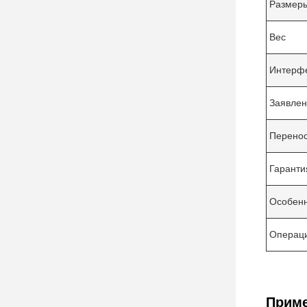
Размер
Вес
Интерфе
Заявле
Перено
Гаранти
Особенн
Операци
Приме