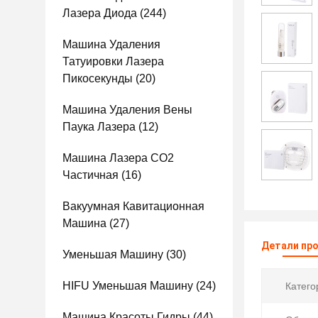
Лазера Диода
(244)
Машина Удаления
Татуировки Лазера
Пикосекунды
(20)
Машина Удаления Вены
Паука Лазера
(12)
Машина Лазера СО2
Частичная
(16)
Вакуумная Кавитационная
Машина
(27)
Детали пр
Уменьшая Машину
(30)
HIFU Уменьшая Машину
(24)
Катего
Машина Красоты Гидры
(44)