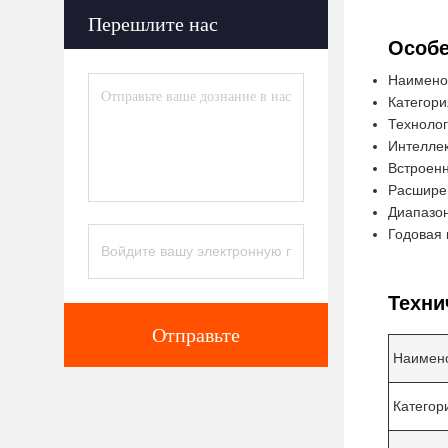
Перешлите нас
Особе
Наименов
Категори
Технолог
Интеллек
Встроенн
Расширен
Диапазон
Годовая 
Техни
Отправьте
Наимено
Категор