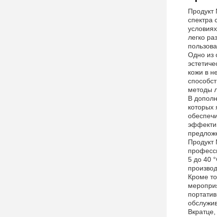
Продукт 
спектра 
условиях
легко ра
пользова
Одно из 
эстетиче
кожи в н
способст
методы 
В дополн
которых 
обеспечи
эффектив
предложе
Продукт 
професси
5 до 40 
производ
Кроме то
мероприя
портатив
обслужи
Вкратце, 