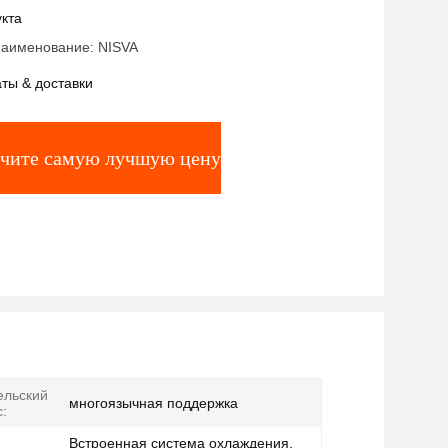
о 40°C Медицинское эстетическое
кта
ание для клиник
аименование: NISVA
ты & доставки
чите самую лучшую цену
ельский
многоязычная поддержка
:
Встроенная система охлаждения,