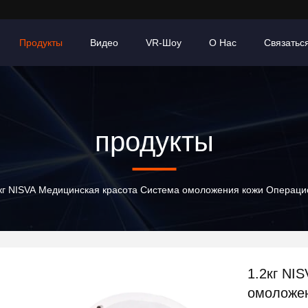
Продукты
Видео
VR-Шоу
О Нас
Связатьс
продукты
кг NISVA Медицинская красота Система омоложения кожи Операци
1.2кг NI
омоложен