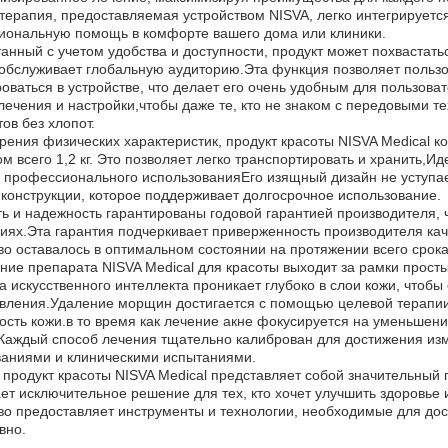
терапия, предоставляемая устройством NISVA, легко интегрируется
иональную помощь в комфорте вашего дома или клиники.
анный с учетом удобства и доступности, продукт может похваста
обслуживает глобальную аудиторию.Эта функция позволяет польз
оваться в устройстве, что делает его очень удобным для пользова
ечения и настройки,чтобы даже те, кто не знаком с передовыми т
тов без хлопот.
зрения физических характеристик, продукт красоты NISVA Medical к
ом всего 1,2 кг. Это позволяет легко транспортировать и хранить,И
я профессионального использованияЕго изящный дизайн не уступа
 конструкции, которое поддерживает долгосрочное использование.
ь и надежность гарантированы годовой гарантией производителя, ч
иях.Эта гарантия подчеркивает приверженность производителя кач
во оставалось в оптимальном состоянии на протяжении всего срок
ие препарата NISVA Medical для красоты выходит за рамки прос
а искусственного интеллекта проникает глубоко в слои кожи, чтоб
вления.Удаление морщин достигается с помощью целевой терапии,
ость кожи.в то время как лечение акне фокусируется на уменьше
Каждый способ лечения тщательно калиброван для достижения и
ваниями и клиническими испытаниями.
 продукт красоты NISVA Medical представляет собой значительный п
ет исключительное решение для тех, кто хочет улучшить здоровье 
во предоставляет инструменты и технологии, необходимые для до
вно.