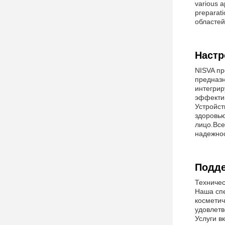
various a
preparat
областей
Настр
NISVA пр
предназн
интегрир
эффектив
Устройст
здоровью
лицо.Все
надежнос
Подде
Техничес
Наша спе
косметич
удовлетв
Услуги в