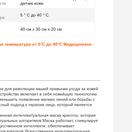
сти:
датчик кожи
5 ° C до 40 ° C.
ра:
40 см х 30 см х 20 см
я температура от 5°C до 40°C Медицинское
ое для революции вашей привычки ухода за кожей
стройство включает в себя новейшую технологию
меньшить появление мелких линий,или борьбы с
ный подход к терапии лица, который является
венная интеллектуальная маска красоты, которая
туальных алгоритмов.Маска работает, стимулируя
кусственном интеллекте, обеспечивает
ользователя.Искусственная интеллектуальная